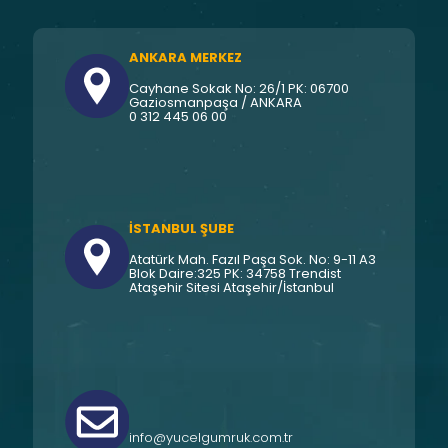
ANKARA MERKEZ
Cayhane Sokak No: 26/1 PK: 06700
Gaziosmanpaşa / ANKARA
0 312 445 06 00
İSTANBUL ŞUBE
Atatürk Mah. Fazıl Paşa Sok. No: 9-11 A3
Blok Daire:325 PK: 34758 Trendist
Ataşehir Sitesi Ataşehir/İstanbul
info@yucelgumruk.com.tr