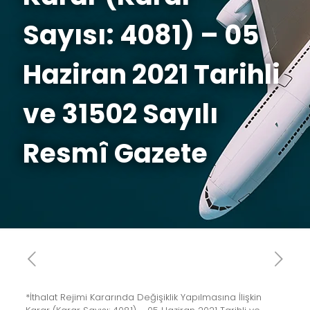
Sayısı: 4081) – 05
Haziran 2021 Tarihli
ve 31502 Sayılı
Resmî Gazete
*İthalat Rejimi Kararında Değişiklik Yapılmasına İlişkin