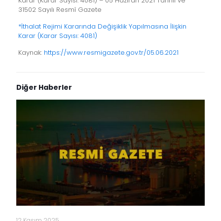
Karar (Karar Sayısı: 4081) – 05 Haziran 2021 Tarihli ve
31502 Sayılı Resmî Gazete
*İthalat Rejimi Kararında Değişiklik Yapılmasına İlişkin
Karar (Karar Sayısı: 4081)
Kaynak:
https://www.resmigazete.gov.tr/05.06.2021
Diğer Haberler
12 Kasım 2025