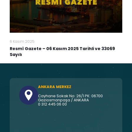
6 Kasım 2025
Resmî Gazete – 06 Kasım 2025 Tarihli ve 33069
Sayılı
ANKARA MERKEZ
Cayhane Sokak No: 26/1 PK: 06700
Gaziosmanpaşa / ANKARA
0 312 445 06 00