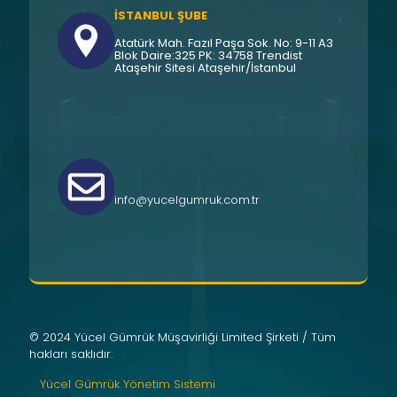
İSTANBUL ŞUBE
Atatürk Mah. Fazıl Paşa Sok. No: 9-11 A3
Blok Daire:325 PK: 34758 Trendist
Ataşehir Sitesi Ataşehir/İstanbul
info@yucelgumruk.com.tr
© 2024 Yücel Gümrük Müşavirliği Limited Şirketi / Tüm
hakları saklıdır.
Yücel Gümrük Yönetim Sistemi