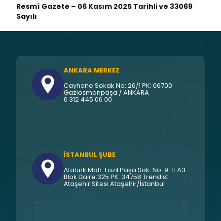
Resmî Gazete – 06 Kasım 2025 Tarihli ve 33069
Sayılı
ANKARA MERKEZ
Cayhane Sokak No: 26/1 PK: 06700
Gaziosmanpaşa / ANKARA
0 312 445 06 00
İSTANBUL ŞUBE
Atatürk Mah. Fazıl Paşa Sok. No: 9-11 A3
Blok Daire:325 PK: 34758 Trendist
Ataşehir Sitesi Ataşehir/İstanbul