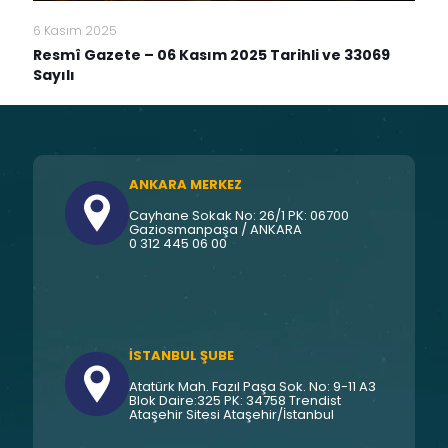
6 Kasım 2025
Resmî Gazete – 06 Kasım 2025 Tarihli ve 33069
Sayılı
ANKARA MERKEZ
Cayhane Sokak No: 26/1 PK: 06700
Gaziosmanpaşa / ANKARA
0 312 445 06 00
İSTANBUL ŞUBE
Atatürk Mah. Fazıl Paşa Sok. No: 9-11 A3
Blok Daire:325 PK: 34758 Trendist
Ataşehir Sitesi Ataşehir/İstanbul