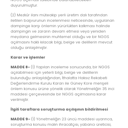
duyurulmuştur.
(2) Mezkûr ilanı müteakip yerli üretim dalı tarafından
iletilen başvurunun incelenmesi neticesinde, uygulanan
dampinge karşı önlemin yürürlükten kalkması halinde
dampingin ve zararın devam etmesi veya yeniden
meydana gelmesinin muhtemel olduğu ve bir NGGS
açılmasını haklı kılacak bilgi, belge ve delillerin mevcut
olduğu anlaşılmıştır.
Karar ve işlemler
MADDE 8-
(1) Yapılan inceleme sonucunda, bir NGGS
açılabilmesi için yeterli bilgi, belge ve delillerin
bulunduğu anlaşıldığından, İthalatta Haksız Rekabeti
Değerlendirme Kurulu Kararı ile Güney Kore menşeli
önlem konusu ürüne yönelik olarak Yönetmeliğin 35 inci
maddesi çerçevesinde bir NGGS açılmasına karar
verilmiştir.
İlgili taraflara soruşturma açılışının bildirilmesi
MADDE 9-
(1) Yönetmeliğin 23 üncü maddesi uyarınca,
soruşturma konusu malın ihracatçısı, yabancı üreticisi,