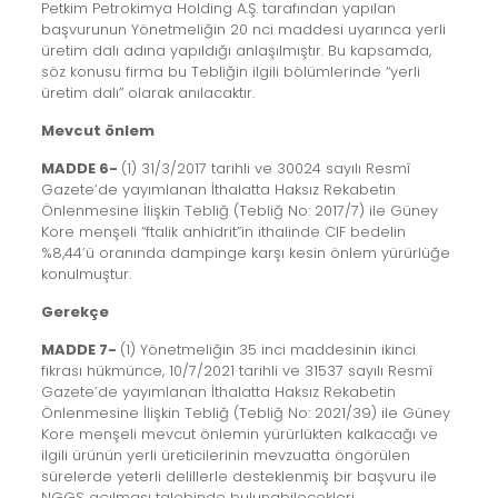
Petkim Petrokimya Holding A.Ş. tarafından yapılan
başvurunun Yönetmeliğin 20 nci maddesi uyarınca yerli
üretim dalı adına yapıldığı anlaşılmıştır. Bu kapsamda,
söz konusu firma bu Tebliğin ilgili bölümlerinde “yerli
üretim dalı” olarak anılacaktır.
Mevcut önlem
MADDE 6-
(1) 31/3/2017 tarihli ve 30024 sayılı Resmî
Gazete’de yayımlanan İthalatta Haksız Rekabetin
Önlenmesine İlişkin Tebliğ (Tebliğ No: 2017/7) ile Güney
Kore menşeli “ftalik anhidrit”in ithalinde CIF bedelin
%8,44’ü oranında dampinge karşı kesin önlem yürürlüğe
konulmuştur.
Gerekçe
MADDE 7-
(1) Yönetmeliğin 35 inci maddesinin ikinci
fıkrası hükmünce, 10/7/2021 tarihli ve 31537 sayılı Resmî
Gazete’de yayımlanan İthalatta Haksız Rekabetin
Önlenmesine İlişkin Tebliğ (Tebliğ No: 2021/39) ile Güney
Kore menşeli mevcut önlemin yürürlükten kalkacağı ve
ilgili ürünün yerli üreticilerinin mevzuatta öngörülen
sürelerde yeterli delillerle desteklenmiş bir başvuru ile
NGGS açılması talebinde bulunabilecekleri