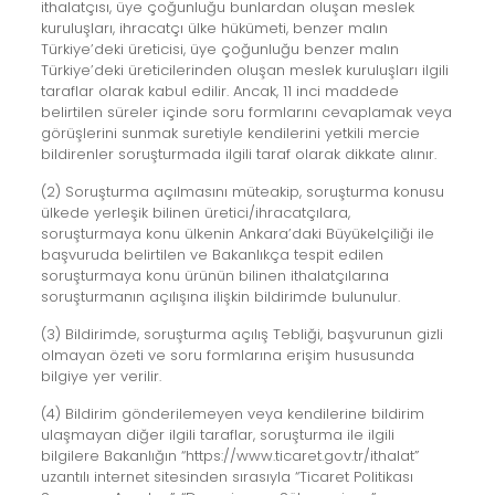
ithalatçısı, üye çoğunluğu bunlardan oluşan meslek
kuruluşları, ihracatçı ülke hükümeti, benzer malın
Türkiye’deki üreticisi, üye çoğunluğu benzer malın
Türkiye’deki üreticilerinden oluşan meslek kuruluşları ilgili
taraflar olarak kabul edilir. Ancak, 11 inci maddede
belirtilen süreler içinde soru formlarını cevaplamak veya
görüşlerini sunmak suretiyle kendilerini yetkili mercie
bildirenler soruşturmada ilgili taraf olarak dikkate alınır.
(2) Soruşturma açılmasını müteakip, soruşturma konusu
ülkede yerleşik bilinen üretici/ihracatçılara,
soruşturmaya konu ülkenin Ankara’daki Büyükelçiliği ile
başvuruda belirtilen ve Bakanlıkça tespit edilen
soruşturmaya konu ürünün bilinen ithalatçılarına
soruşturmanın açılışına ilişkin bildirimde bulunulur.
(3) Bildirimde, soruşturma açılış Tebliği, başvurunun gizli
olmayan özeti ve soru formlarına erişim hususunda
bilgiye yer verilir.
(4) Bildirim gönderilemeyen veya kendilerine bildirim
ulaşmayan diğer ilgili taraflar, soruşturma ile ilgili
bilgilere Bakanlığın “https://www.ticaret.gov.tr/ithalat”
uzantılı internet sitesinden sırasıyla “Ticaret Politikası