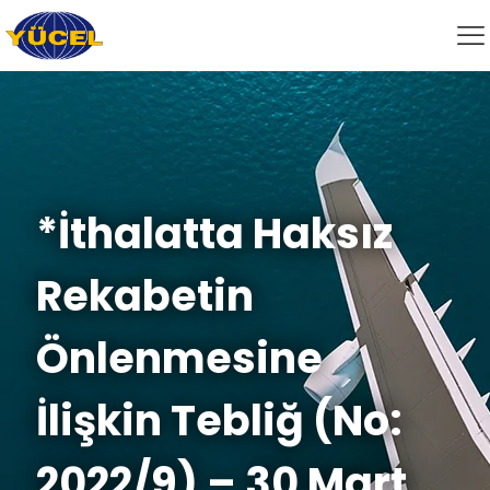
*İthalatta Haksız
Rekabetin
Önlenmesine
İlişkin Tebliğ (No:
2022/9) – 30 Mart