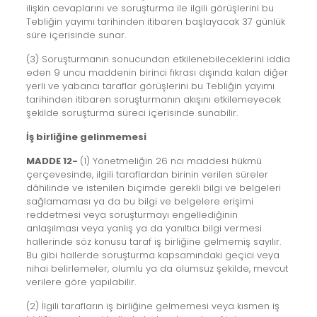
ilişkin cevaplarını ve soruşturma ile ilgili görüşlerini bu
Tebliğin yayımı tarihinden itibaren başlayacak 37 günlük
süre içerisinde sunar.
(3) Soruşturmanın sonucundan etkilenebileceklerini iddia
eden 9 uncu maddenin birinci fıkrası dışında kalan diğer
yerli ve yabancı taraflar görüşlerini bu Tebliğin yayımı
tarihinden itibaren soruşturmanın akışını etkilemeyecek
şekilde soruşturma süreci içerisinde sunabilir.
İş birliğine gelinmemesi
MADDE 12-
(1) Yönetmeliğin 26 ncı maddesi hükmü
çerçevesinde, ilgili taraflardan birinin verilen süreler
dâhilinde ve istenilen biçimde gerekli bilgi ve belgeleri
sağlamaması ya da bu bilgi ve belgelere erişimi
reddetmesi veya soruşturmayı engellediğinin
anlaşılması veya yanlış ya da yanıltıcı bilgi vermesi
hallerinde söz konusu taraf iş birliğine gelmemiş sayılır.
Bu gibi hallerde soruşturma kapsamındaki geçici veya
nihai belirlemeler, olumlu ya da olumsuz şekilde, mevcut
verilere göre yapılabilir.
(2) İlgili tarafların iş birliğine gelmemesi veya kısmen iş