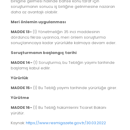
birliğine gelmesi halinde bahse konu taraf için
soruşturmanın sonucu iş birliğine gelinmesine nazaran
daha az avantajlı olabilir.
Meri önlemin uygulanması
MADDE 13-
(1) Yönetmeliğin 35 inci maddesinin
dördüncü fıkrası uyarınca, meri önlem soruşturma
sonuçlanıncaya kadar yürürlükte kalmaya devam eder.
Soruşturmanın başlangıç tarihi
MADDE 14-
(1) Soruşturma, bu Tebliğin yayımı tarihinde
başlamış kabul edilir.
Yürürlük
MADDE 15-
(1) Bu Tebliğ yayımı tarihinde yürürlüğe girer.
Yürütme
MADDE 16-
(1) Bu Tebliğ hükümlerini Ticaret Bakanı
yürütür.
Kaynak:
https://www.resmigazete.gov.tr/30.03.2022