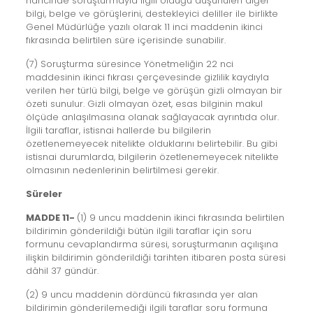
haricinde soruşturmayla ilgili olduğu düşünülen diğer
bilgi, belge ve görüşlerini, destekleyici deliller ile birlikte
Genel Müdürlüğe yazılı olarak 11 inci maddenin ikinci
fıkrasında belirtilen süre içerisinde sunabilir.
(7) Soruşturma süresince Yönetmeliğin 22 nci
maddesinin ikinci fıkrası çerçevesinde gizlilik kaydıyla
verilen her türlü bilgi, belge ve görüşün gizli olmayan bir
özeti sunulur. Gizli olmayan özet, esas bilginin makul
ölçüde anlaşılmasına olanak sağlayacak ayrıntıda olur.
İlgili taraflar, istisnai hallerde bu bilgilerin
özetlenemeyecek nitelikte olduklarını belirtebilir. Bu gibi
istisnai durumlarda, bilgilerin özetlenemeyecek nitelikte
olmasının nedenlerinin belirtilmesi gerekir.
Süreler
MADDE 11-
(1) 9 uncu maddenin ikinci fıkrasında belirtilen
bildirimin gönderildiği bütün ilgili taraflar için soru
formunu cevaplandırma süresi, soruşturmanın açılışına
ilişkin bildirimin gönderildiği tarihten itibaren posta süresi
dâhil 37 gündür.
(2) 9 uncu maddenin dördüncü fıkrasında yer alan
bildirimin gönderilemediği ilgili taraflar soru formuna