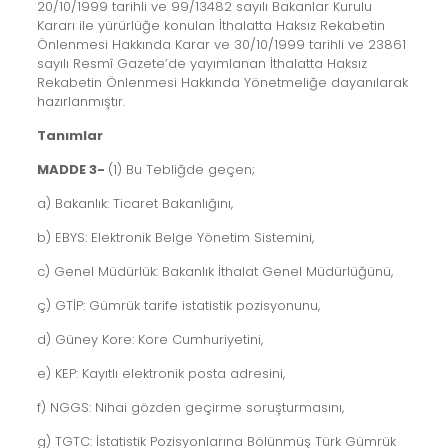
20/10/1999 tarihli ve 99/13482 sayılı Bakanlar Kurulu
Kararı ile yürürlüğe konulan İthalatta Haksız Rekabetin
Önlenmesi Hakkında Karar ve 30/10/1999 tarihli ve 23861
sayılı Resmî Gazete’de yayımlanan İthalatta Haksız
Rekabetin Önlenmesi Hakkında Yönetmeliğe dayanılarak
hazırlanmıştır.
Tanımlar
MADDE 3-
(1) Bu Tebliğde geçen;
a) Bakanlık: Ticaret Bakanlığını,
b) EBYS: Elektronik Belge Yönetim Sistemini,
c) Genel Müdürlük: Bakanlık İthalat Genel Müdürlüğünü,
ç) GTİP: Gümrük tarife istatistik pozisyonunu,
d) Güney Kore: Kore Cumhuriyetini,
e) KEP: Kayıtlı elektronik posta adresini,
f) NGGS: Nihai gözden geçirme soruşturmasını,
g) TGTC: İstatistik Pozisyonlarına Bölünmüş Türk Gümrük