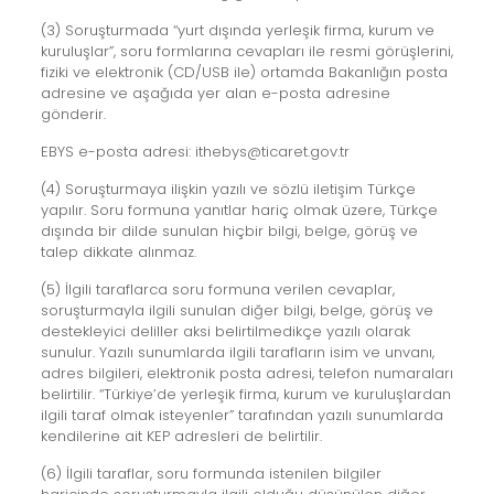
(3) Soruşturmada “yurt dışında yerleşik firma, kurum ve
kuruluşlar”, soru formlarına cevapları ile resmi görüşlerini,
fiziki ve elektronik (CD/USB ile) ortamda Bakanlığın posta
adresine ve aşağıda yer alan e-posta adresine
gönderir.
EBYS e-posta adresi: ithebys@ticaret.gov.tr
(4) Soruşturmaya ilişkin yazılı ve sözlü iletişim Türkçe
yapılır. Soru formuna yanıtlar hariç olmak üzere, Türkçe
dışında bir dilde sunulan hiçbir bilgi, belge, görüş ve
talep dikkate alınmaz.
(5) İlgili taraflarca soru formuna verilen cevaplar,
soruşturmayla ilgili sunulan diğer bilgi, belge, görüş ve
destekleyici deliller aksi belirtilmedikçe yazılı olarak
sunulur. Yazılı sunumlarda ilgili tarafların isim ve unvanı,
adres bilgileri, elektronik posta adresi, telefon numaraları
belirtilir. “Türkiye’de yerleşik firma, kurum ve kuruluşlardan
ilgili taraf olmak isteyenler” tarafından yazılı sunumlarda
kendilerine ait KEP adresleri de belirtilir.
(6) İlgili taraflar, soru formunda istenilen bilgiler