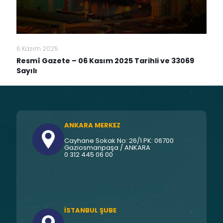
6 Kasım 2025
Resmî Gazete – 06 Kasım 2025 Tarihli ve 33069
Sayılı
ANKARA MERKEZ
Cayhane Sokak No: 26/1 PK: 06700
Gaziosmanpaşa / ANKARA
0 312 445 06 00
İSTANBUL ŞUBE