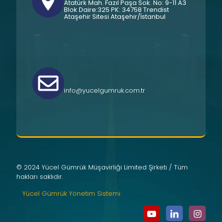
Atatürk Mah. Fazıl Paşa Sok. No: 9-11 A3
Blok Daire:325 PK: 34758 Trendist
Ataşehir Sitesi Ataşehir/İstanbul
info@yucelgumruk.com.tr
© 2024 Yücel Gümrük Müşavirliği Limited Şirketi / Tüm
hakları saklıdır.
Yücel Gümrük Yönetim Sistemi