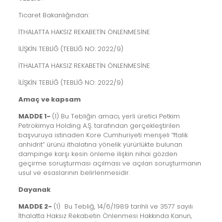
Ticaret Bakanlığından:
İTHALATTA HAKSIZ REKABETİN ÖNLENMESİNE
İLİŞKİN TEBLİĞ (TEBLİĞ NO: 2022/9)
İTHALATTA HAKSIZ REKABETİN ÖNLENMESİNE
İLİŞKİN TEBLİĞ (TEBLİĞ NO: 2022/9)
Amaç ve kapsam
MADDE 1-
(1) Bu Tebliğin amacı, yerli üretici Petkim
Petrokimya Holding A.Ş. tarafından gerçekleştirilen
başvuruya istinaden Kore Cumhuriyeti menşeli “ftalik
anhidrit” ürünü ithalatına yönelik yürürlükte bulunan
dampinge karşı kesin önleme ilişkin nihai gözden
geçirme soruşturması açılması ve açılan soruşturmanın
usul ve esaslarının belirlenmesidir.
Dayanak
MADDE 2-
(1) Bu Tebliğ, 14/6/1989 tarihli ve 3577 sayılı
İthalatta Haksız Rekabetin Önlenmesi Hakkında Kanun,