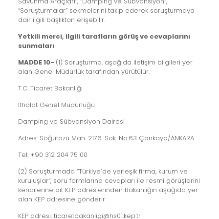
Savunma Araçları”, “Damping ve Sübvansiyon”,
“Soruşturmalar” sekmelerini takip ederek soruşturmaya
dair ilgili başlıktan erişebilir.
Yetkili merci, ilgili tarafların görüş ve cevaplarını
sunmaları
MADDE 10-
(1) Soruşturma, aşağıda iletişim bilgileri yer
alan Genel Müdürlük tarafından yürütülür.
T.C. Ticaret Bakanlığı
İthalat Genel Müdürlüğü
Damping ve Sübvansiyon Dairesi
Adres: Söğütözü Mah. 2176. Sok. No:63 Çankaya/ANKARA
Tel: +90 312 204 75 00
(2) Soruşturmada “Türkiye’de yerleşik firma, kurum ve
kuruluşlar”, soru formlarına cevapları ile resmi görüşlerini
kendilerine ait KEP adreslerinden Bakanlığın aşağıda yer
alan KEP adresine gönderir.
KEP adresi: ticaretbakanligi@hs01.kep.tr