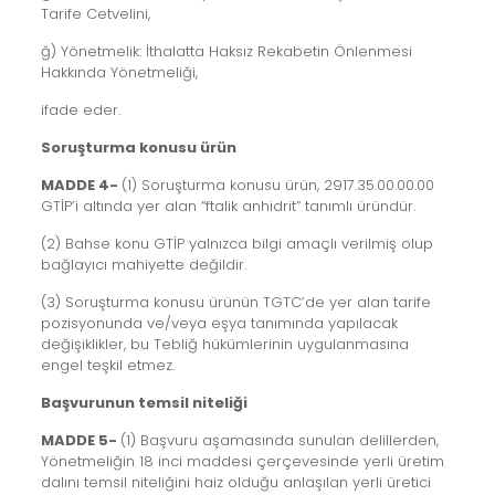
Tarife Cetvelini,
ğ) Yönetmelik: İthalatta Haksız Rekabetin Önlenmesi
Hakkında Yönetmeliği,
ifade eder.
Soruşturma konusu ürün
MADDE 4-
(1) Soruşturma konusu ürün, 2917.35.00.00.00
GTİP’i altında yer alan “ftalik anhidrit” tanımlı üründür.
(2) Bahse konu GTİP yalnızca bilgi amaçlı verilmiş olup
bağlayıcı mahiyette değildir.
(3) Soruşturma konusu ürünün TGTC’de yer alan tarife
pozisyonunda ve/veya eşya tanımında yapılacak
değişiklikler, bu Tebliğ hükümlerinin uygulanmasına
engel teşkil etmez.
Başvurunun temsil niteliği
MADDE 5-
(1) Başvuru aşamasında sunulan delillerden,
Yönetmeliğin 18 inci maddesi çerçevesinde yerli üretim
dalını temsil niteliğini haiz olduğu anlaşılan yerli üretici