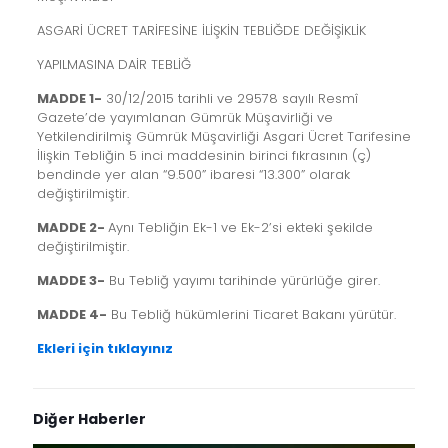
ASGARİ ÜCRET TARİFESİNE İLİŞKİN TEBLİĞDE DEĞİŞİKLİK
YAPILMASINA DAİR TEBLİĞ
MADDE 1-
30/12/2015 tarihli ve 29578 sayılı Resmî
Gazete’de yayımlanan Gümrük Müşavirliği ve
Yetkilendirilmiş Gümrük Müşavirliği Asgari Ücret Tarifesine
İlişkin Tebliğin 5 inci maddesinin birinci fıkrasının (ç)
bendinde yer alan “9.500” ibaresi “13.300” olarak
değiştirilmiştir.
MADDE 2-
Aynı Tebliğin Ek-1 ve Ek-2’si ekteki şekilde
değiştirilmiştir.
MADDE 3-
Bu Tebliğ yayımı tarihinde yürürlüğe girer.
MADDE 4-
Bu Tebliğ hükümlerini Ticaret Bakanı yürütür.
Ekleri için tıklayınız
Diğer Haberler