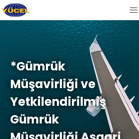
*Gümrük
Müşavirliği ve
Yetkilendirilmiş
Gümrük
Müşavirliği Asgari