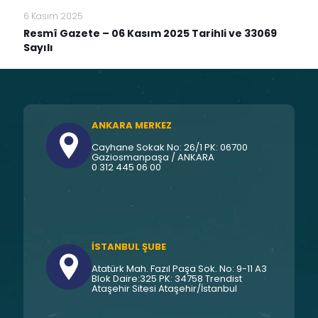
6 Kasım 2025
Resmî Gazete – 06 Kasım 2025 Tarihli ve 33069
Sayılı
ANKARA MERKEZ
Cayhane Sokak No: 26/1 PK: 06700
Gaziosmanpaşa / ANKARA
0 312 445 06 00
İSTANBUL ŞUBE
Atatürk Mah. Fazıl Paşa Sok. No: 9-11 A3
Blok Daire:325 PK: 34758 Trendist
Ataşehir Sitesi Ataşehir/İstanbul