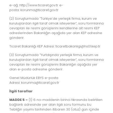
e-ağ: http://www.ticaret.gov.tr e-
posta: korunma@ticaret.gov.tr
(2) Soruşturmada “Türkiye’de yerleşik firma, kurum ve
kuruluşlardan ilgili taraf olmak isteyenler”, soru formlarına
cevapları ile resmi görüşlerini kendilerine ait resmi KEP
adreslerinden Bakanlığın aşağıda yer alan KEP adresine
gönderir.
Ticaret Bakanlığı KEP Adresi: ticaretbakanligi@hs01.kep.tr
(3) Soruşturmada “Yurtdışında yerleşik firma, kurum ve
kuruluşlardan ilgili taraf olmak isteyenler”, soru formlarına
cevapları ile resmi görüşlerini Bakanlığın aşağıda yer
alan e-posta adresine gönderir.
Genel Müdürlük EBYS e-posta
Adresi: korunma@ticaret.gov.tr
İlgili taraflar
MADDE 5 –
(1) 6 ncı maddenin birinci fıkrasında belirtilen
bağlantı adresinde yer alan ilgili soru formunu bu
Tebliğin yayımı tarihinden itibaren 30 (otuz) gün içinde