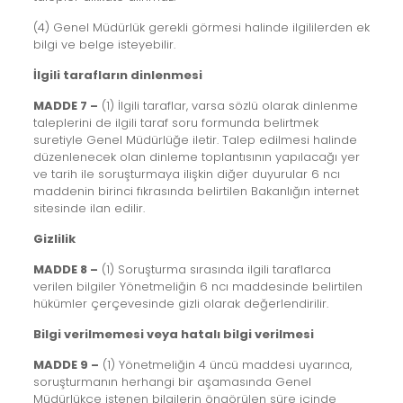
(4) Genel Müdürlük gerekli görmesi halinde ilgililerden ek
bilgi ve belge isteyebilir.
İlgili tarafların dinlenmesi
MADDE 7 –
(1) İlgili taraflar, varsa sözlü olarak dinlenme
taleplerini de ilgili taraf soru formunda belirtmek
suretiyle Genel Müdürlüğe iletir. Talep edilmesi halinde
düzenlenecek olan dinleme toplantısının yapılacağı yer
ve tarih ile soruşturmaya ilişkin diğer duyurular 6 ncı
maddenin birinci fıkrasında belirtilen Bakanlığın internet
sitesinde ilan edilir.
Gizlilik
MADDE 8 –
(1) Soruşturma sırasında ilgili taraflarca
verilen bilgiler Yönetmeliğin 6 ncı maddesinde belirtilen
hükümler çerçevesinde gizli olarak değerlendirilir.
Bilgi verilmemesi veya hatalı bilgi verilmesi
MADDE 9 –
(1) Yönetmeliğin 4 üncü maddesi uyarınca,
soruşturmanın herhangi bir aşamasında Genel
Müdürlükçe istenen bilgilerin öngörülen süre içinde