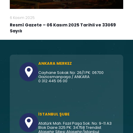
6 Kasım 2025
Resmî Gazete – 06 Kasım 2025 Tarihli ve 33069
Sayılı
ANKARA MERKEZ
Cayhane Sokak No: 26/1 PK: 06700
Gaziosmanpaşa / ANKARA
0 312 445 06 00
İSTANBUL ŞUBE
Atatürk Mah. Fazıl Paşa Sok. No: 9-11 A3
Blok Daire:325 PK: 34758 Trendist
Ataşehir Sitesi Ataşehir/İstanbul