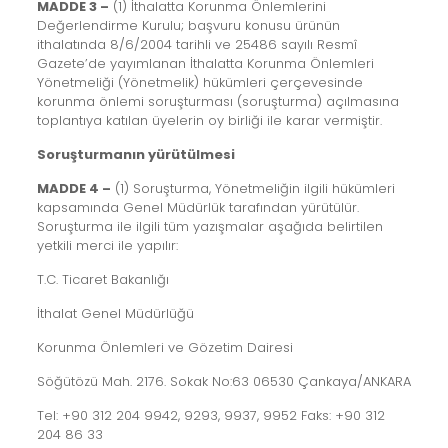
MADDE 3 –
(1) İthalatta Korunma Önlemlerini
Değerlendirme Kurulu; başvuru konusu ürünün
ithalatında 8/6/2004 tarihli ve 25486 sayılı Resmî
Gazete’de yayımlanan İthalatta Korunma Önlemleri
Yönetmeliği (Yönetmelik) hükümleri çerçevesinde
korunma önlemi soruşturması (soruşturma) açılmasına
toplantıya katılan üyelerin oy birliği ile karar vermiştir.
Soruşturmanın yürütülmesi
MADDE 4 –
(1) Soruşturma, Yönetmeliğin ilgili hükümleri
kapsamında Genel Müdürlük tarafından yürütülür.
Soruşturma ile ilgili tüm yazışmalar aşağıda belirtilen
yetkili merci ile yapılır:
T.C. Ticaret Bakanlığı
İthalat Genel Müdürlüğü
Korunma Önlemleri ve Gözetim Dairesi
Söğütözü Mah. 2176. Sokak No:63 06530 Çankaya/ANKARA
Tel: +90 312 204 9942, 9293, 9937, 9952 Faks: +90 312
204 86 33