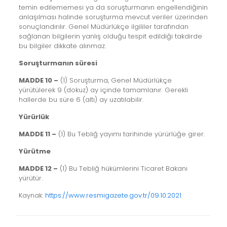
temin edilememesi ya da soruşturmanın engellendiğinin
anlaşılması halinde soruşturma mevcut veriler üzerinden
sonuçlandırılır. Genel Müdürlükçe ilgililer tarafından
sağlanan bilgilerin yanlış olduğu tespit edildiği takdirde
bu bilgiler dikkate alınmaz.
Soruşturmanın süresi
MADDE 10 –
(1) Soruşturma, Genel Müdürlükçe
yürütülerek 9 (dokuz) ay içinde tamamlanır. Gerekli
hallerde bu süre 6 (altı) ay uzatılabilir.
Yürürlük
MADDE 11 –
(1) Bu Tebliğ yayımı tarihinde yürürlüğe girer.
Yürütme
MADDE 12 –
(1) Bu Tebliğ hükümlerini Ticaret Bakanı
yürütür.
Kaynak:
https://www.resmigazete.gov.tr/09.10.2021