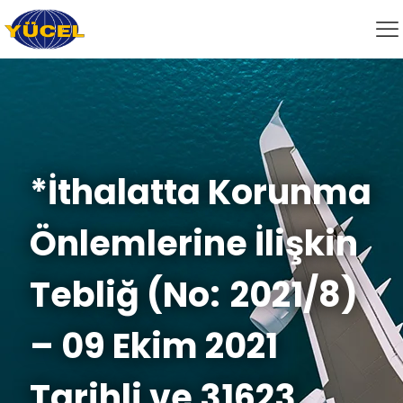
*İthalatta Korunma
Önlemlerine İlişkin
Tebliğ (No: 2021/8)
– 09 Ekim 2021
Tarihli ve 31623