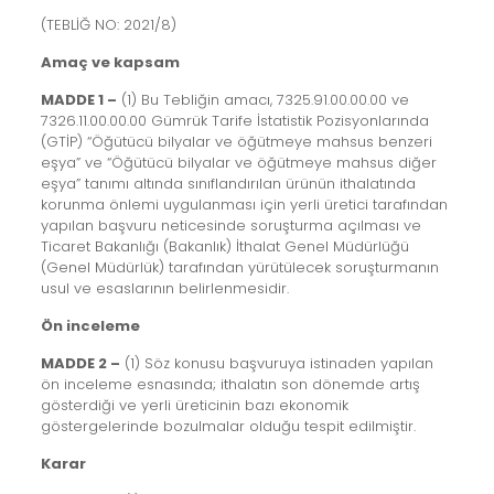
(TEBLİĞ NO: 2021/8)
Amaç ve kapsam
MADDE 1 –
(1) Bu Tebliğin amacı, 7325.91.00.00.00 ve
7326.11.00.00.00 Gümrük Tarife İstatistik Pozisyonlarında
(GTİP) “Öğütücü bilyalar ve öğütmeye mahsus benzeri
eşya” ve “Öğütücü bilyalar ve öğütmeye mahsus diğer
eşya” tanımı altında sınıflandırılan ürünün ithalatında
korunma önlemi uygulanması için yerli üretici tarafından
yapılan başvuru neticesinde soruşturma açılması ve
Ticaret Bakanlığı (Bakanlık) İthalat Genel Müdürlüğü
(Genel Müdürlük) tarafından yürütülecek soruşturmanın
usul ve esaslarının belirlenmesidir.
Ön inceleme
MADDE 2 –
(1) Söz konusu başvuruya istinaden yapılan
ön inceleme esnasında; ithalatın son dönemde artış
gösterdiği ve yerli üreticinin bazı ekonomik
göstergelerinde bozulmalar olduğu tespit edilmiştir.
Karar