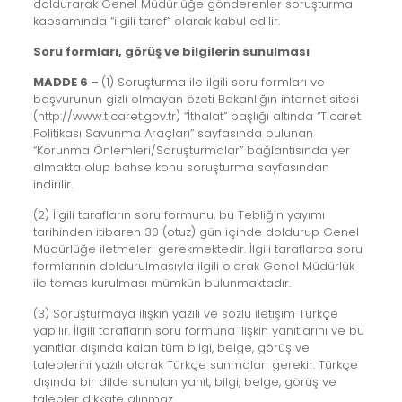
doldurarak Genel Müdürlüğe gönderenler soruşturma
kapsamında “ilgili taraf” olarak kabul edilir.
Soru formları, görüş ve bilgilerin sunulması
MADDE 6 –
(1) Soruşturma ile ilgili soru formları ve
başvurunun gizli olmayan özeti Bakanlığın internet sitesi
(http://www.ticaret.gov.tr) “İthalat” başlığı altında “Ticaret
Politikası Savunma Araçları” sayfasında bulunan
“Korunma Önlemleri/Soruşturmalar” bağlantısında yer
almakta olup bahse konu soruşturma sayfasından
indirilir.
(2) İlgili tarafların soru formunu, bu Tebliğin yayımı
tarihinden itibaren 30 (otuz) gün içinde doldurup Genel
Müdürlüğe iletmeleri gerekmektedir. İlgili taraflarca soru
formlarının doldurulmasıyla ilgili olarak Genel Müdürlük
ile temas kurulması mümkün bulunmaktadır.
(3) Soruşturmaya ilişkin yazılı ve sözlü iletişim Türkçe
yapılır. İlgili tarafların soru formuna ilişkin yanıtlarını ve bu
yanıtlar dışında kalan tüm bilgi, belge, görüş ve
taleplerini yazılı olarak Türkçe sunmaları gerekir. Türkçe
dışında bir dilde sunulan yanıt, bilgi, belge, görüş ve
talepler dikkate alınmaz.