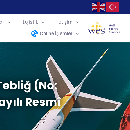
ar
Lojistik
İletişim
Online İşlemler
Tebliğ (No:
Sayılı Resmî