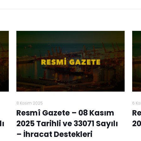
8 Kasım 2025
6 Ka
Resmî Gazete – 08 Kasım
Re
lı
2025 Tarihli ve 33071 Sayılı
20
– İhracat Destekleri