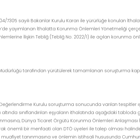
 2004/7305 sayılı Bakanlar Kurulu Kararı ile yürürlüğe konulan İt
e’de yayımlanan İthalatta Korunma Önlemleri Yönetmeliği çerçeve
mlerine İlişkin Tebliğ (Tebliğ No: 2022/1) ile açılan korunma 
el Müdürlüğü tarafından yürütülerek tamamlanan soruşturma kaps
Değerlendirme Kurulu soruşturma sonucunda varılan tespitler ışı
altında sınıflandırılan eşyaların ithalatında aşağıdaki tabloda gös
nmasına, Dünya Ticaret Örgütü Korunma Önlemleri Anlaşması 
ak önemli bir menfaati olan DTÖ üyeleri ile talep olması halind
e muafiyet tanınmasına ve önlemin istihsali hususunda Cumhu