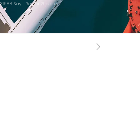
e 31988 Sayılı Resmî Gazete