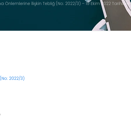
 Önlemlerine İlişkin Tebliğ (No: 2022/3) – 19 Ekim 2022 Tarihli v
 (No: 2022/3)
Ğ