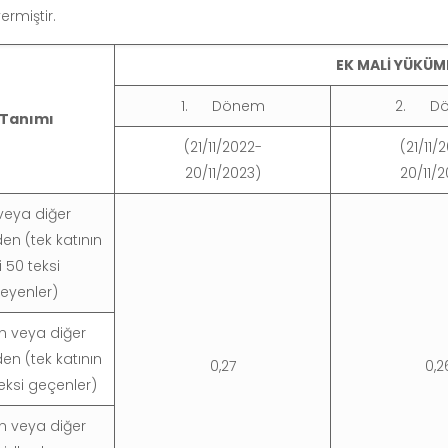
ermiştir.
EK MALİ YÜKÜM
1. Dönem
2. D
 Tanımı
(21/11/2022-
(21/11/
20/11/2023)
20/11/
veya diğer
en (tek katının
i 50 teksi
yenler)
 veya diğer
en (tek katının
0,27
0,2
teksi geçenler)
 veya diğer