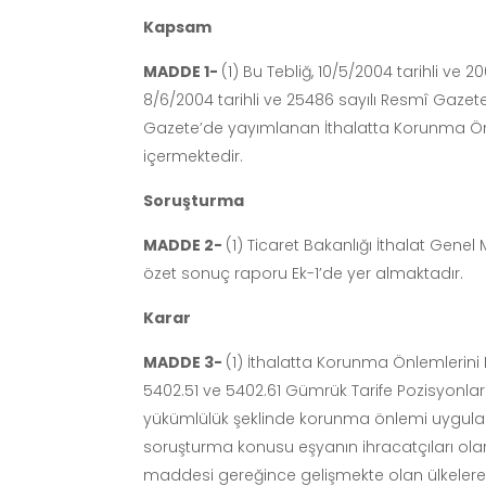
Kapsam
MADDE 1-
(1) Bu Tebliğ, 10/5/2004 tarihli ve
8/6/2004 tarihli ve 25486 sayılı Resmî Gazet
Gazete’de yayımlanan İthalatta Korunma Önle
içermektedir.
Soruşturma
MADDE 2-
(1) Ticaret Bakanlığı İthalat Gen
özet sonuç raporu Ek-1’de yer almaktadır.
Karar
MADDE 3-
(1) İthalatta Korunma Önlemlerini 
5402.51 ve 5402.61 Gümrük Tarife Pozisyonları 
yükümlülük şeklinde korunma önlemi uygula
soruşturma konusu eşyanın ihracatçıları olar
maddesi gereğince gelişmekte olan ülkeler