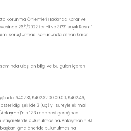
halatta Korunma Önlemleri Hakkında Karar ve
sinde 26/1/2022 tarihli ve 31731 sayılı Resmî
önlemi soruşturması sonucunda alınan kararı
amında ulaşılan bilgi ve bulguları içeren
ğında, 5402.31, 5402.32.00.00.00, 5402.45,
terildiği şekilde 3 (üç) yıl süreyle ek mali
(Anlaşma)’nın 12.3 maddesi gereğince
e istişarelerde bulunulmasına, Anlaşmanın 9.1
rbaşkanlığına öneride bulunulmasına