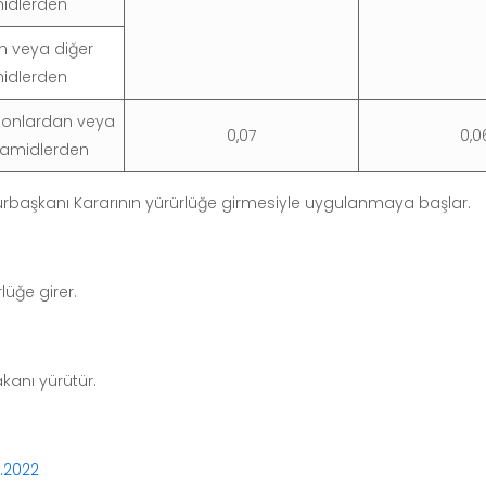
idlerden
 veya diğer
idlerden
ylonlardan veya
0,07
0,0
iamidlerden
Cumhurbaşkanı Kararının yürürlüğe girmesiyle uygulanmaya başlar.
lüğe girer.
akanı yürütür.
0.2022