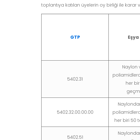
toplantıya katılan üyelerin oy birliği ile karar v
GTP
Eşya
Naylon 
poliamidlerd
5402.31
her bir
geçme
Naylondan
5402.32.00.00.00
poliamidlerd
her biri 50 
Naylondan
5402.51