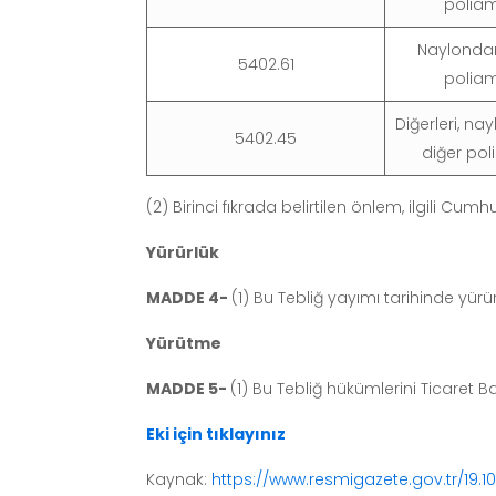
poliam
Naylondan
5402.61
poliam
Diğerleri, na
5402.45
diğer pol
(2) Birinci fıkrada belirtilen önlem, ilgili 
Yürürlük
MADDE 4-
(1) Bu Tebliğ yayımı tarihinde yürür
Yürütme
MADDE 5-
(1) Bu Tebliğ hükümlerini Ticaret B
Eki için tıklayınız
Kaynak:
https://www.resmigazete.gov.tr/19.1