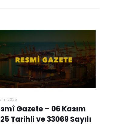
sım 2025
smî Gazete – 06 Kasım
25 Tarihli ve 33069 Sayılı