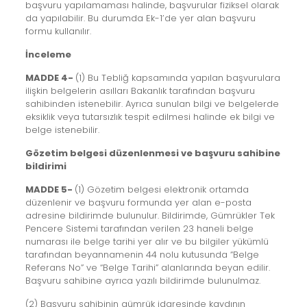
başvuru yapılamaması halinde, başvurular fiziksel olarak
da yapılabilir. Bu durumda Ek-1’de yer alan başvuru
formu kullanılır.
İnceleme
MADDE 4-
(1) Bu Tebliğ kapsamında yapılan başvurulara
ilişkin belgelerin asılları Bakanlık tarafından başvuru
sahibinden istenebilir. Ayrıca sunulan bilgi ve belgelerde
eksiklik veya tutarsızlık tespit edilmesi halinde ek bilgi ve
belge istenebilir.
Gözetim belgesi düzenlenmesi ve başvuru sahibine
bildirimi
MADDE 5-
(1) Gözetim belgesi elektronik ortamda
düzenlenir ve başvuru formunda yer alan e-posta
adresine bildirimde bulunulur. Bildirimde, Gümrükler Tek
Pencere Sistemi tarafından verilen 23 haneli belge
numarası ile belge tarihi yer alır ve bu bilgiler yükümlü
tarafından beyannamenin 44 nolu kutusunda “Belge
Referans No” ve “Belge Tarihi” alanlarında beyan edilir.
Başvuru sahibine ayrıca yazılı bildirimde bulunulmaz.
(2) Başvuru sahibinin gümrük idaresinde kaydının