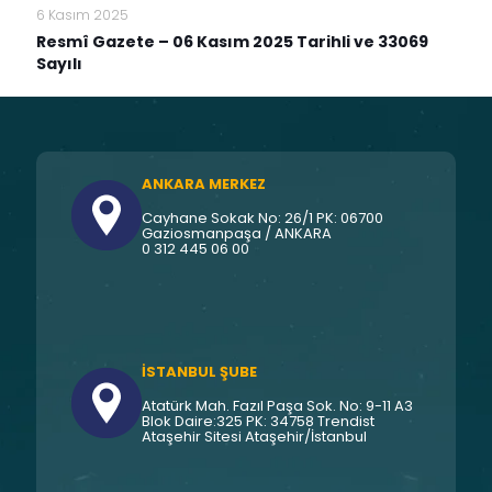
6 Kasım 2025
Resmî Gazete – 06 Kasım 2025 Tarihli ve 33069
Sayılı
ANKARA MERKEZ
Cayhane Sokak No: 26/1 PK: 06700
Gaziosmanpaşa / ANKARA
0 312 445 06 00
İSTANBUL ŞUBE
Atatürk Mah. Fazıl Paşa Sok. No: 9-11 A3
Blok Daire:325 PK: 34758 Trendist
Ataşehir Sitesi Ataşehir/İstanbul