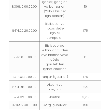
çanlar, gonglar
8306.10.00.00.00
ve benzerleri
10
(Yalnız bisiklet
için olanlar)
Bisikletler ve
motosikletler
8414.20.20.00.00
1,75
için el
pompaları
Bisikletlerde
kullanılan türden
aydınlatma veya
8512.10.00.00.00
8
gözle
görülebilen
işaret cihazları
8714.91.30.00.00
Furşlar (çatallar)
1,75
Aksam ve
8714.91.90.00.00
2,5
parçalar
8714.92.10.00.00
Jantlar
3,25
8714.92.90.00.00
Gergi çubukları
1,50