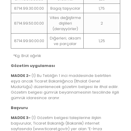
8714.99.30.00.00
Bagaj taşıyıcılar
1,75
Vites değiştirme
8714.99.50.00.00
dişlileri
2
(derayyörler)
Diğerleri; aksam
8714.99.90.00.00
1,25
ve parçalar
*Kg: Brüt ağırlık
Gözetim uygulaması
MADDE 2-
(1) Bu Tebliğin 1 inci maddesinde belirtilen
eşya ancak Ticaret Bakanlığınca (İthalat Genel
Müdürlüğü) düzenlenecek gözetim belgesi ile ithal edilir.
Gözetim belgesi gümrük beyannamesinin tescilinde ilgili
gümrük idaresince aranır.
Başvuru
MADDE 3-
(1) Gözetim belgesi taleplerine ilişkin
başvurular, Ticaret Bakanlığı (Bakanlık) internet
sayfasında (www.ticaret.gov.tr) yer alan “E-İmza