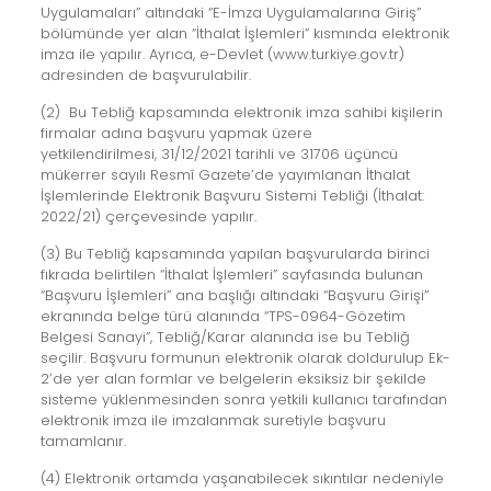
Uygulamaları” altındaki “E-İmza Uygulamalarına Giriş”
bölümünde yer alan “İthalat İşlemleri” kısmında elektronik
imza ile yapılır. Ayrıca, e-Devlet (www.turkiye.gov.tr)
adresinden de başvurulabilir.
(2) Bu Tebliğ kapsamında elektronik imza sahibi kişilerin
firmalar adına başvuru yapmak üzere
yetkilendirilmesi, 31/12/2021 tarihli ve 31706 üçüncü
mükerrer sayılı Resmî Gazete’de yayımlanan İthalat
İşlemlerinde Elektronik Başvuru Sistemi Tebliği (İthalat:
2022/21) çerçevesinde yapılır.
(3) Bu Tebliğ kapsamında yapılan başvurularda birinci
fıkrada belirtilen “İthalat İşlemleri” sayfasında bulunan
“Başvuru İşlemleri” ana başlığı altındaki “Başvuru Girişi”
ekranında belge türü alanında “TPS-0964-Gözetim
Belgesi Sanayi”, Tebliğ/Karar alanında ise bu Tebliğ
seçilir. Başvuru formunun elektronik olarak doldurulup Ek-
2’de yer alan formlar ve belgelerin eksiksiz bir şekilde
sisteme yüklenmesinden sonra yetkili kullanıcı tarafından
elektronik imza ile imzalanmak suretiyle başvuru
tamamlanır.
(4) Elektronik ortamda yaşanabilecek sıkıntılar nedeniyle