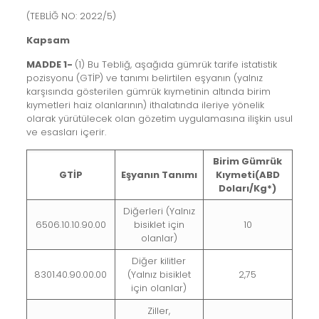
(TEBLİĞ NO: 2022/5)
Kapsam
MADDE 1-
(1) Bu Tebliğ, aşağıda gümrük tarife istatistik
pozisyonu (GTİP) ve tanımı belirtilen eşyanın (yalnız
karşısında gösterilen gümrük kıymetinin altında birim
kıymetleri haiz olanlarının) ithalatında ileriye yönelik
olarak yürütülecek olan gözetim uygulamasına ilişkin usul
ve esasları içerir.
Birim Gümrük
GTİP
Eşyanın Tanımı
Kıymeti
(ABD
Doları/Kg*)
Diğerleri (Yalnız
6506.10.10.90.00
bisiklet için
10
olanlar)
Diğer kilitler
8301.40.90.00.00
(Yalnız bisiklet
2,75
için olanlar)
Ziller,