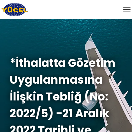
*İthalatta Gözetim
Uygulanmasına
İlişkin Tebliğ (No:
2022/5) -21 Aralık
2022 Tarihli ve