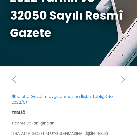
32050 Sayılı Resmî
Gazete
*İthalatta Gözetim Uygulanmasına İlişkin Tebliğ (No:
2022/5)
TEBLİĞ
Ticaret Bakanlığından:
İTHALATTA GÖZETİM UYGULANMASINA İLİŞKİN TEBLİĞ