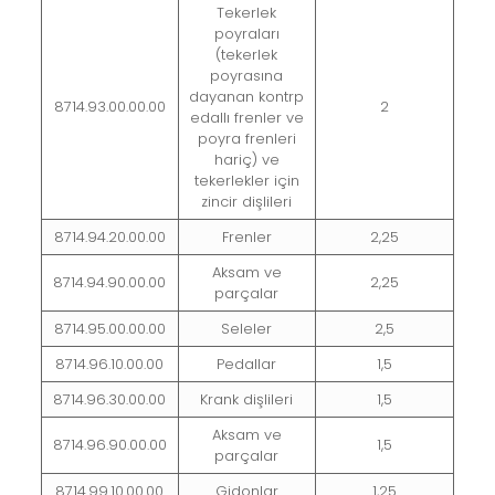
Tekerlek
poyraları
(tekerlek
poyrasına
dayanan kontrp
8714.93.00.00.00
2
edallı frenler ve
poyra frenleri
hariç) ve
tekerlekler için
zincir dişlileri
8714.94.20.00.00
Frenler
2,25
Aksam ve
8714.94.90.00.00
2,25
parçalar
8714.95.00.00.00
Seleler
2,5
8714.96.10.00.00
Pedallar
1,5
8714.96.30.00.00
Krank dişlileri
1,5
Aksam ve
8714.96.90.00.00
1,5
parçalar
8714.99.10.00.00
Gidonlar
1,25