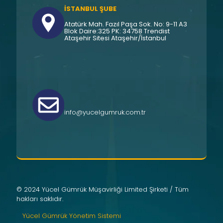
İSTANBUL ŞUBE
Atatürk Mah. Fazıl Paşa Sok. No: 9-11 A3
Blok Daire:325 PK: 34758 Trendist
Ataşehir Sitesi Ataşehir/İstanbul
info@yucelgumruk.com.tr
© 2024 Yücel Gümrük Müşavirliği Limited Şirketi / Tüm
hakları saklıdır.
Yücel Gümrük Yönetim Sistemi