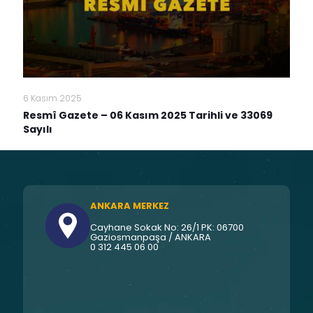
6 Kasım 2025
Resmî Gazete – 06 Kasım 2025 Tarihli ve 33069
Sayılı
ANKARA MERKEZ
Cayhane Sokak No: 26/1 PK: 06700
Gaziosmanpaşa / ANKARA
0 312 445 06 00