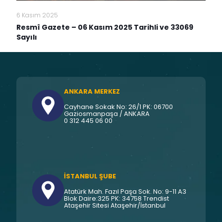
6 Kasım 2025
Resmî Gazete – 06 Kasım 2025 Tarihli ve 33069
Sayılı
ANKARA MERKEZ
Cayhane Sokak No: 26/1 PK: 06700
Gaziosmanpaşa / ANKARA
0 312 445 06 00
İSTANBUL ŞUBE
Atatürk Mah. Fazıl Paşa Sok. No: 9-11 A3
Blok Daire:325 PK: 34758 Trendist
Ataşehir Sitesi Ataşehir/İstanbul