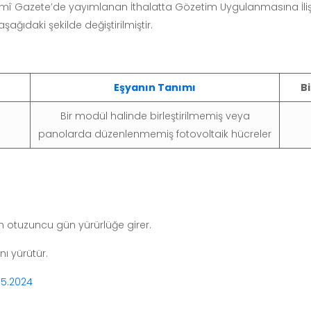
esmî Gazete’de yayımlanan İthalatta Gözetim Uygulanmasına İlişkin
ağıdaki şekilde değiştirilmiştir.
Eşyanın Tanımı
B
Bir modül halinde birleştirilmemiş veya
panolarda düzenlenmemiş fotovoltaik hücreler
en otuzuncu gün yürürlüğe girer.
nı yürütür.
05.2024