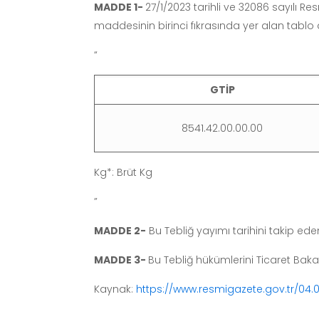
MADDE 1-
27/1/2023 tarihli ve 32086 sayılı R
maddesinin birinci fıkrasında yer alan tablo aş
“
GTİP
8541.42.00.00.00
Kg*: Brüt Kg
”
MADDE 2-
Bu Tebliğ yayımı tarihini takip ed
MADDE 3-
Bu Tebliğ hükümlerini Ticaret Baka
Kaynak:
https://www.resmigazete.gov.tr/04.