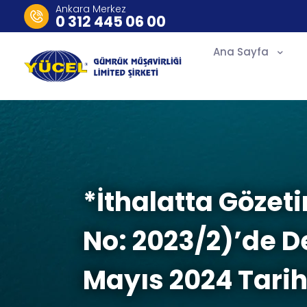
Ankara Merkez
0 312 445 06 00
Ana Sayfa
*İthalatta Gözet
No: 2023/2)’de D
Mayıs 2024 Tarih