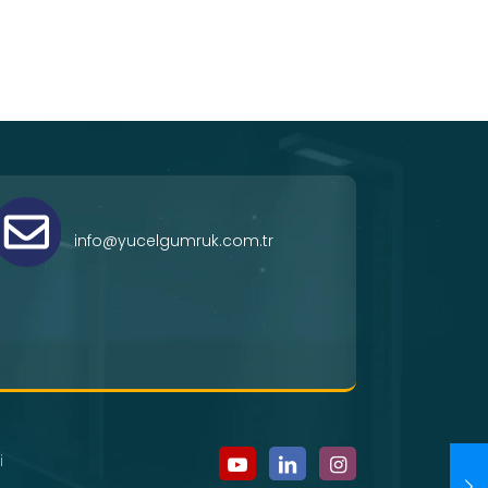
info@yucelgumruk.com.tr
i