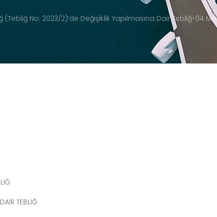
 (Tebliğ No: 2023/2)’de Değişiklik Yapılmasına Dair Tebliğ-04 Ma
LİĞ
 DAİR TEBLİĞ