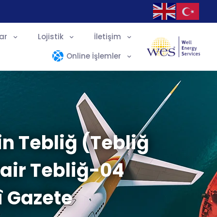
ar
Lojistik
İletişim
Online İşlemler
n Tebliğ (Tebliğ
air Tebliğ-04
î Gazete