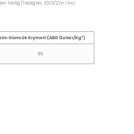
 Tebliğ (Tebliğ No: 2023/2)’in 1 inci
irim Gümrük Kıymeti (ABD Doları/Kg*)
85