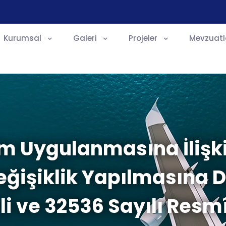
Kurumsal
Galeri
Projeler
Mevzuatl
im Uygulanmasına İlişki
eğişiklik Yapılmasına D
li ve 32536 Sayılı Resm