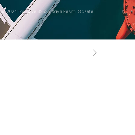
yıs 2024 Tarihli ve 32536 Sayılı Resmî Gazete