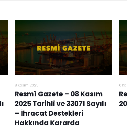
8 Kasım 2025
6 Ka
Resmî Gazete – 08 Kasım
Re
lı
2025 Tarihli ve 33071 Sayılı
20
– İhracat Destekleri
Hakkında Kararda