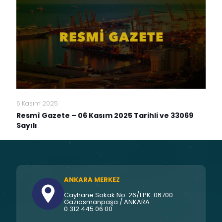
6 Kasım 2025
Resmî Gazete – 06 Kasım 2025 Tarihli ve 33069
Sayılı
ANKARA MERKEZ
Cayhane Sokak No: 26/1 PK: 06700
Gaziosmanpaşa / ANKARA
0 312 445 06 00