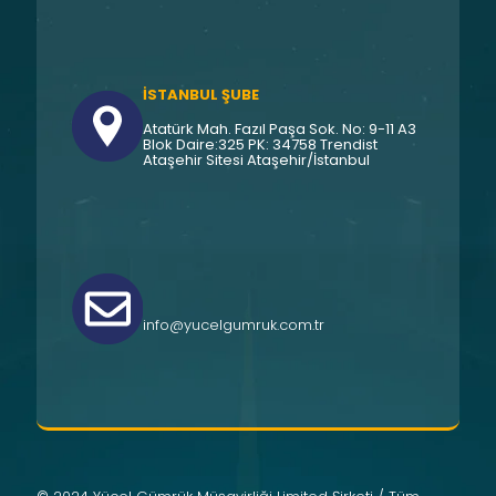
İSTANBUL ŞUBE
Atatürk Mah. Fazıl Paşa Sok. No: 9-11 A3
Blok Daire:325 PK: 34758 Trendist
Ataşehir Sitesi Ataşehir/İstanbul
info@yucelgumruk.com.tr