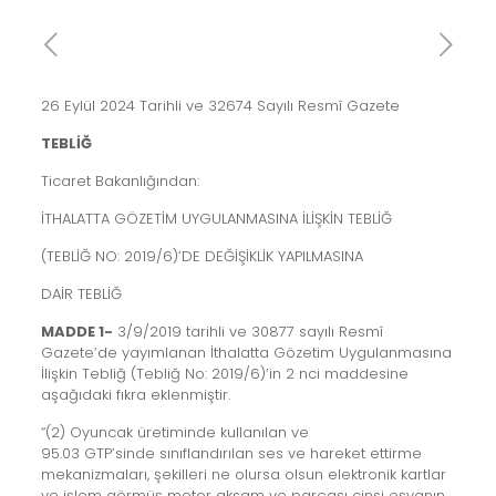
26 Eylül 2024 Tarihli ve 32674 Sayılı Resmî Gazete
TEBLİĞ
Ticaret Bakanlığından:
İTHALATTA GÖZETİM UYGULANMASINA İLİŞKİN TEBLİĞ
(TEBLİĞ NO: 2019/6)’DE DEĞİŞİKLİK YAPILMASINA
DAİR TEBLİĞ
MADDE 1-
3/9/2019 tarihli ve 30877 sayılı Resmî
Gazete’de yayımlanan İthalatta Gözetim Uygulanmasına
İlişkin Tebliğ (Tebliğ No: 2019/6)’in 2 nci maddesine
aşağıdaki fıkra eklenmiştir.
“(2) Oyuncak üretiminde kullanılan ve
95.03 GTP’sinde sınıflandırılan ses ve hareket ettirme
mekanizmaları, şekilleri ne olursa olsun elektronik kartlar
ve işlem görmüş motor aksam ve parçası cinsi eşyanın