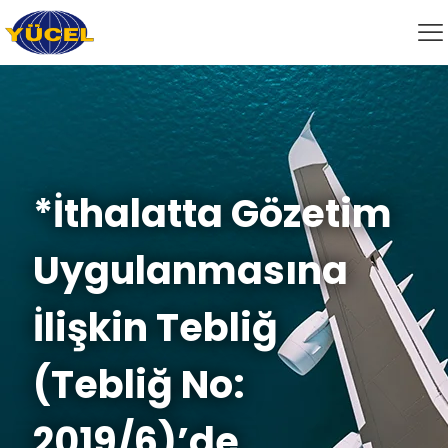
*İthalatta Gözetim
Uygulanmasına
İlişkin Tebliğ
(Tebliğ No:
2019/6)’de