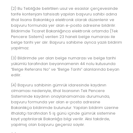
(2) Bu Tebliğde belirtilen usul ve esaslar çerçevesinde
tarife kontenjanı tahsisatı yapılan başvuru sahibi adına
ithal lisansı Bakanlıkça elektronik olarak düzenlenir ve
başvuru formunda yer alan e-posta adresine bildirilir.
Bildirimde Ticaret Bakanlığınca elektronik ortamda (Tek
Pencere Sistemi) verilen 23 haneli belge numarası ile
belge tarihi yer alır. Başvuru sahibine ayrıca yazılı bildirim
yapılmaz.
(3) Bildirimde yer alan belge numarası ve belge tarihi
yükümlü tarafından beyannamenin 44 nolu kutusunda
“Belge Referans No” ve “Belge Tarihi” alanlarında beyan
edilir.
(4) Başvuru sahibinin gümrük idaresinde kaydının
olmaması nedeniyle, ithal lisansının Tek Pencere
Sisteminde kaydının onaylanamaması durumunda,
başvuru formunda yer alan e-posta adresine
Bakanlıkça bildirimde bulunulur. Yapılan bildirim üzerine
ithalatçı tarafından 5 iş günü içinde gümrük sistemine
kayıt yaptırılarak Bakanlığa bilgi verilir. Aksi takdirde,
yapılmış olan başvuru geçersiz sayılır.