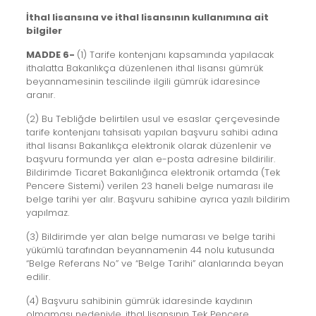
İthal lisansına ve ithal lisansının kullanımına ait
bilgiler
MADDE 6-
(1) Tarife kontenjanı kapsamında yapılacak
ithalatta Bakanlıkça düzenlenen ithal lisansı gümrük
beyannamesinin tescilinde ilgili gümrük idaresince
aranır.
(2) Bu Tebliğde belirtilen usul ve esaslar çerçevesinde
tarife kontenjanı tahsisatı yapılan başvuru sahibi adına
ithal lisansı Bakanlıkça elektronik olarak düzenlenir ve
başvuru formunda yer alan e-posta adresine bildirilir.
Bildirimde Ticaret Bakanlığınca elektronik ortamda (Tek
Pencere Sistemi) verilen 23 haneli belge numarası ile
belge tarihi yer alır. Başvuru sahibine ayrıca yazılı bildirim
yapılmaz.
(3) Bildirimde yer alan belge numarası ve belge tarihi
yükümlü tarafından beyannamenin 44 nolu kutusunda
“Belge Referans No” ve “Belge Tarihi” alanlarında beyan
edilir.
(4) Başvuru sahibinin gümrük idaresinde kaydının
olmaması nedeniyle, ithal lisansının Tek Pencere