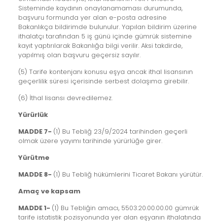
Sisteminde kaydının onaylanamaması durumunda,
başvuru formunda yer alan e-posta adresine
Bakanlıkça bildirimde bulunulur. Yapılan bildirim üzerine
ithalatçı tarafından 5 iş günü içinde gümrük sistemine
kayıt yaptırılarak Bakanlığa bilgi verilir. Aksi takdirde,
yapılmış olan başvuru geçersiz sayılır.
(5) Tarife kontenjanı konusu eşya ancak ithal lisansının
geçerlilik süresi içerisinde serbest dolaşıma girebilir.
(6) İthal lisansı devredilemez.
Yürürlük
MADDE 7-
(1) Bu Tebliğ 23/9/2024 tarihinden geçerli
olmak üzere yayımı tarihinde yürürlüğe girer.
Yürütme
MADDE 8-
(1) Bu Tebliğ hükümlerini Ticaret Bakanı yürütür.
Amaç ve kapsam
MADDE 1-
(1) Bu Tebliğin amacı, 5503.20.00.00.00 gümrük
tarife istatistik pozisyonunda yer alan eşyanın ithalatında