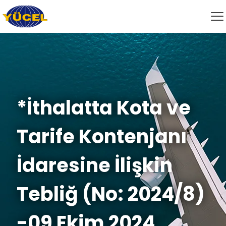
*İthalatta Kota ve
Tarife Kontenjanı
İdaresine İlişkin
Tebliğ (No: 2024/8)
-09 Ekim 2024