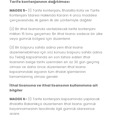
Tarife kontenjanının dağıtılması
MADDE 5-
(1) Tarife kontenjanı, İthalatta Kota ve Tarife
Kontenjanı İdaresi Hakkında Kararın 4 üncü maddesi
çerçevesinde, ilk gelen ilk alır yöntemiyle dağıtılır.
(2) Bir ithal lisansında verilebilecek tarife kontenjanı
miktarı 15 tonu geçemez. Bir ithal lisansı sadece bir ülke
veya gümrük bölgesi için düzenlenir.
(3) Bir başvuru sahibi adına yeni ithal lisansı
düzenlenebilmesi için söz konusu başvuru sahibi adına
bu Tebliğ kapsamında en son tahsis edilen ithal
lisansının belge tarihi üzerinden en az 30 gün geçmiş
olması ve daha önce düzenlenen ithal lisansı
kapsamındaki eşyanın tüm ithalat işlemlerinin
tamamlanmış olması gerekir.
İthal lisansına ve ithal lisansının kullanımına ait
bilgiler
MADDE 6-
(1) Tarife kontenjanı kapsamında yapılacak
ithalatta Bakanlıkça düzenlenen ithal lisansı gümrük
beyannamesinin tescilinde ilgili gümrük idaresince
aranır.