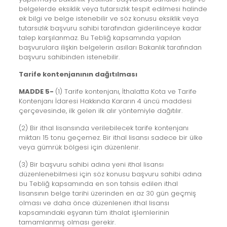
belgelerde eksiklik veya tutarsızlık tespit edilmesi halinde
ek bilgi ve belge istenebilir ve söz konusu eksiklik veya
tutarsızlık başvuru sahibi tarafından giderilinceye kadar
talep karşılanmaz. Bu Tebliğ kapsamında yapılan
başvurulara ilişkin belgelerin asılları Bakanlık tarafından
başvuru sahibinden istenebilir.
Tarife kontenjanının dağıtılması
MADDE 5-
(1) Tarife kontenjanı, İthalatta Kota ve Tarife
Kontenjanı İdaresi Hakkında Kararın 4 üncü maddesi
çerçevesinde, ilk gelen ilk alır yöntemiyle dağıtılır.
(2) Bir ithal lisansında verilebilecek tarife kontenjanı
miktarı 15 tonu geçemez. Bir ithal lisansı sadece bir ülke
veya gümrük bölgesi için düzenlenir.
(3) Bir başvuru sahibi adına yeni ithal lisansı
düzenlenebilmesi için söz konusu başvuru sahibi adına
bu Tebliğ kapsamında en son tahsis edilen ithal
lisansının belge tarihi üzerinden en az 30 gün geçmiş
olması ve daha önce düzenlenen ithal lisansı
kapsamındaki eşyanın tüm ithalat işlemlerinin
tamamlanmış olması gerekir.