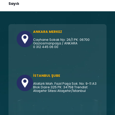
Sayılı
ANKARA MERKEZ
Cayhane Sokak No: 26/1 PK: 06700
Gaziosmanpaşa / ANKARA
0 312 445 06 00
İSTANBUL ŞUBE
Atatürk Mah. Fazıl Paşa Sok. No: 9-11 A3
Blok Daire:325 PK: 34758 Trendist
Ataşehir Sitesi Ataşehir/İstanbul