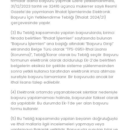
firmalar adına başvuru yapmak üzere yetkilendirilmesi,
31/12/2023 tarihli ve 32416 üçüncü mükerrer sayılı Resmî
Gazete’de yayımlanan İthalat İşlemlerinde Elektronik
Başvuru İçin Yetkilendirme Tebliği (İthalat: 2024/21)
çerçevesinde yapılır.
(3) Bu Tebliğ kapsamında yapılan başvurularda, birinci
fıkrada belirtilen “İthalat İşlemleri” sayfasında bulunan
“Başvuru İşlemleri” ana başlığı altındaki “Başvuru Girişi”
ekranında Belge Türü olarak “TPS-0951-İthal Lisansı
(Korunma)”, Tebliğ/Karar olarak bu Tebliğ seçilir. Başvuru
formunun elektronik olarak doldurulup Ek-2’de belirtilen
belgelerin eksiksiz bir şekilde sisteme yüklenmesinden
sonra yetkili kullanıcı tarafından elektronik imza atılması
suretiyle başvuru tamamlanır. Bir başvuruda ancak bir
ithal lisansı talep edilebilir.
(4) Elektronik ortamda yaşanabilecek sıkıntılar nedeniyle
başvuru yapılamaması halinde, başvurular fiziksel olarak
da yapılabilir. Bu durumda Ek-1’de yer alan başvuru
formu kullanılır.
(5) Bu Tebliğ kapsamında yapılan beyanın doğruluğuyla
ve ithal mallarla ilgili incelemeleri yapmaya veya
yaptırmaya Bakanlık yetkilidir. Başvuruda sunulan bilgi ve