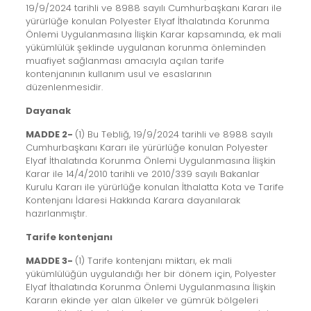
19/9/2024 tarihli ve 8988 sayılı Cumhurbaşkanı Kararı ile
yürürlüğe konulan Polyester Elyaf İthalatında Korunma
Önlemi Uygulanmasına İlişkin Karar kapsamında, ek mali
yükümlülük şeklinde uygulanan korunma önleminden
muafiyet sağlanması amacıyla açılan tarife
kontenjanının kullanım usul ve esaslarının
düzenlenmesidir.
Dayanak
MADDE 2-
(1) Bu Tebliğ, 19/9/2024 tarihli ve 8988 sayılı
Cumhurbaşkanı Kararı ile yürürlüğe konulan Polyester
Elyaf İthalatında Korunma Önlemi Uygulanmasına İlişkin
Karar ile 14/4/2010 tarihli ve 2010/339 sayılı Bakanlar
Kurulu Kararı ile yürürlüğe konulan İthalatta Kota ve Tarife
Kontenjanı İdaresi Hakkında Karara dayanılarak
hazırlanmıştır.
Tarife kontenjanı
MADDE 3-
(1) Tarife kontenjanı miktarı, ek mali
yükümlülüğün uygulandığı her bir dönem için, Polyester
Elyaf İthalatında Korunma Önlemi Uygulanmasına İlişkin
Kararın ekinde yer alan ülkeler ve gümrük bölgeleri