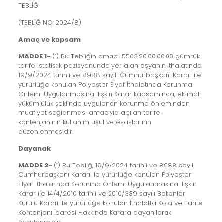
TEBLİĞ
(TEBLİĞ NO: 2024/8)
Amaç ve kapsam
MADDE 1-
(1) Bu Tebliğin amacı, 5503.20.00.00.00 gümrük
tarife istatistik pozisyonunda yer alan eşyanın ithalatında
19/9/2024 tarihli ve 8988 sayılı Cumhurbaşkanı Kararı ile
yürürlüğe konulan Polyester Elyaf İthalatında Korunma
Önlemi Uygulanmasına İlişkin Karar kapsamında, ek mali
yükümlülük şeklinde uygulanan korunma önleminden
muafiyet sağlanması amacıyla açılan tarife
kontenjanının kullanım usul ve esaslarının
düzenlenmesidir.
Dayanak
MADDE 2-
(1) Bu Tebliğ, 19/9/2024 tarihli ve 8988 sayılı
Cumhurbaşkanı Kararı ile yürürlüğe konulan Polyester
Elyaf İthalatında Korunma Önlemi Uygulanmasına İlişkin
Karar ile 14/4/2010 tarihli ve 2010/339 sayılı Bakanlar
Kurulu Kararı ile yürürlüğe konulan İthalatta Kota ve Tarife
Kontenjanı İdaresi Hakkında Karara dayanılarak
hazırlanmıştır.