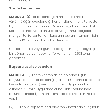
Tarife kontenjanı
MADDE 3-
(1) Tarife kontenjanı miktarı, ek mali
yükümlülüğün uygulandığı her bir dönem için, Polyester
Elyaf İthalatında Korunma Önlemi Uygulanmasına İlişkin
Kararın ekinde yer alan ülkeler ve gümrük bölgeleri
menşeli tarife kontenjanı kapsamı eşyanın tamamı için
toplam 16.593 ton olarak belirlenmiştir.
(2) Her bir ülke veya gümrük bölgesi menşeli eşya için
bir dönemde verilecek tarife kontenjanı 5.531 tonu
geçemez.
Başvuru usul ve esasları
MADDE 4-
(1) Tarife kontenjanı taleplerine ilişkin
başvurular, Ticaret Bakanlığı (Bakanlık) internet sitesinde
(www.ticaret.gov.tr) yer alan E-İmza Uygulamaları
altındaki “E-imza Uygulamalarına Giriş” bölümünde
bulunan “İthalat İşlemleri” kısmında elektronik imza ile
yapılır.
(2) Bu Tebliğ kapsamında elektronik imza sahibi kişilerin