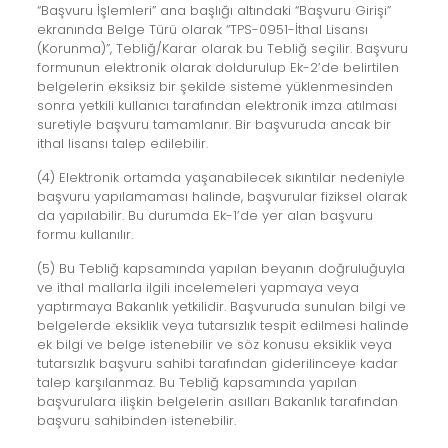
“Başvuru İşlemleri” ana başlığı altındaki “Başvuru Girişi”
ekranında Belge Türü olarak “TPS-0951-İthal Lisansı
(Korunma)”, Tebliğ/Karar olarak bu Tebliğ seçilir. Başvuru
formunun elektronik olarak doldurulup Ek-2’de belirtilen
belgelerin eksiksiz bir şekilde sisteme yüklenmesinden
sonra yetkili kullanıcı tarafından elektronik imza atılması
suretiyle başvuru tamamlanır. Bir başvuruda ancak bir
ithal lisansı talep edilebilir.
(4) Elektronik ortamda yaşanabilecek sıkıntılar nedeniyle
başvuru yapılamaması halinde, başvurular fiziksel olarak
da yapılabilir. Bu durumda Ek-1’de yer alan başvuru
formu kullanılır.
(5) Bu Tebliğ kapsamında yapılan beyanın doğruluğuyla
ve ithal mallarla ilgili incelemeleri yapmaya veya
yaptırmaya Bakanlık yetkilidir. Başvuruda sunulan bilgi ve
belgelerde eksiklik veya tutarsızlık tespit edilmesi halinde
ek bilgi ve belge istenebilir ve söz konusu eksiklik veya
tutarsızlık başvuru sahibi tarafından giderilinceye kadar
talep karşılanmaz. Bu Tebliğ kapsamında yapılan
başvurulara ilişkin belgelerin asılları Bakanlık tarafından
başvuru sahibinden istenebilir.