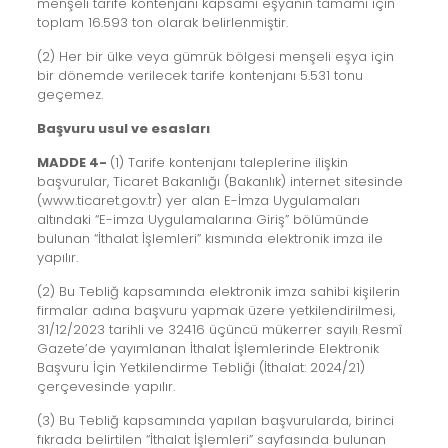
menşeli tarife kontenjanı kapsamı eşyanın tamamı için
toplam 16.593 ton olarak belirlenmiştir.
(2) Her bir ülke veya gümrük bölgesi menşeli eşya için
bir dönemde verilecek tarife kontenjanı 5.531 tonu
geçemez.
Başvuru usul ve esasları
MADDE 4-
(1) Tarife kontenjanı taleplerine ilişkin
başvurular, Ticaret Bakanlığı (Bakanlık) internet sitesinde
(www.ticaret.gov.tr) yer alan E-İmza Uygulamaları
altındaki “E-imza Uygulamalarına Giriş” bölümünde
bulunan “İthalat İşlemleri” kısmında elektronik imza ile
yapılır.
(2) Bu Tebliğ kapsamında elektronik imza sahibi kişilerin
firmalar adına başvuru yapmak üzere yetkilendirilmesi,
31/12/2023 tarihli ve 32416 üçüncü mükerrer sayılı Resmî
Gazete’de yayımlanan İthalat İşlemlerinde Elektronik
Başvuru İçin Yetkilendirme Tebliği (İthalat: 2024/21)
çerçevesinde yapılır.
(3) Bu Tebliğ kapsamında yapılan başvurularda, birinci
fıkrada belirtilen “İthalat İşlemleri” sayfasında bulunan