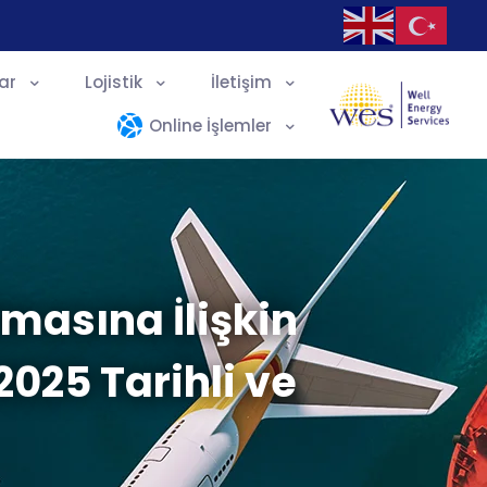
ar
Lojistik
İletişim
Online İşlemler
lmasına İlişkin
2025 Tarihli ve