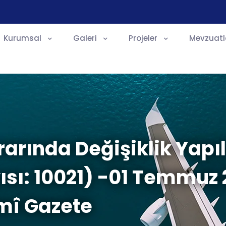
Kurumsal
Galeri
Projeler
Mevzuatl
rarında Değişiklik Yapı
ısı: 10021) -01 Temmuz 
mî Gazete