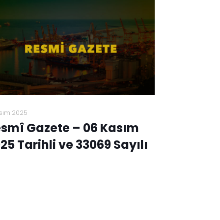
sım 2025
smî Gazete – 06 Kasım
25 Tarihli ve 33069 Sayılı