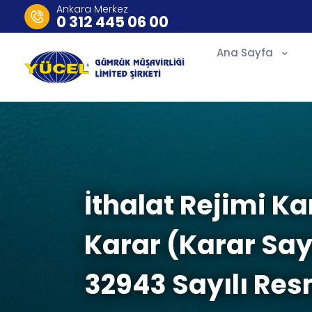
Ankara Merkez
0 312 445 06 00
Ana Sayfa
İthalat Rejimi Ka
Karar (Karar Say
32943 Sayılı Res