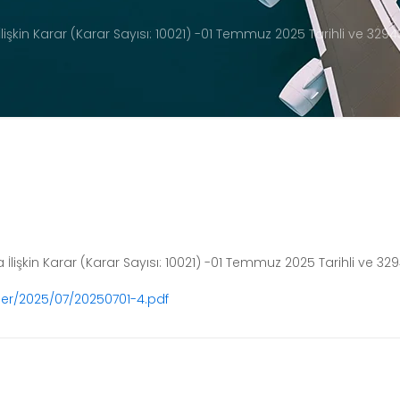
İlişkin Karar (Karar Sayısı: 10021) -01 Temmuz 2025 Tarihli ve 329
a İlişkin Karar (Karar Sayısı: 10021) -01 Temmuz 2025 Tarihli ve 3
ler/2025/07/20250701-4.pdf