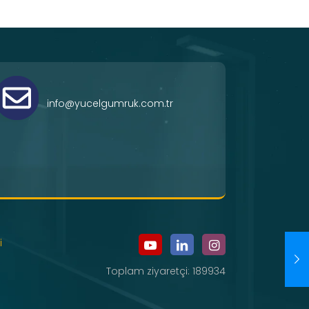
info@yucelgumruk.com.tr
i
Toplam ziyaretçi: 189934