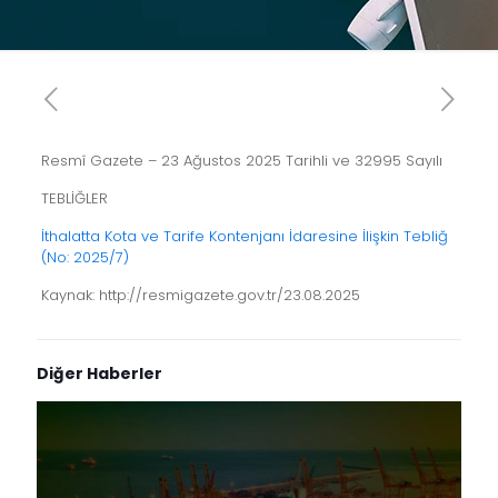
Resmî Gazete – 23 Ağustos 2025 Tarihli ve 32995 Sayılı
TEBLİĞLER
İthalatta Kota ve Tarife Kontenjanı İdaresine İlişkin Tebliğ
(No: 2025/7)
Kaynak: http://resmigazete.gov.tr/23.08.2025
Diğer Haberler