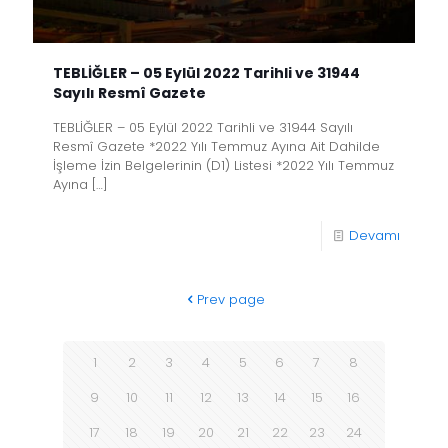
TEBLİĞLER – 05 Eylül 2022 Tarihli ve 31944
Sayılı Resmî Gazete
TEBLİĞLER – 05 Eylül 2022 Tarihli ve 31944 Sayılı
Resmî Gazete *2022 Yılı Temmuz Ayına Ait Dahilde
İşleme İzin Belgelerinin (D1) Listesi *2022 Yılı Temmuz
Ayına
[…]
Devamı
Prev page
1
2
3
4
5
6
7
8
9
10
11
12
13
14
15
16
17
18
19
20
21
22
23
24