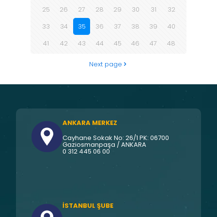
25
26
27
28
29
30
31
32
33
34
35
36
37
38
39
40
41
42
43
44
45
46
47
48
Next page
ANKARA MERKEZ
Cayhane Sokak No: 26/1 PK: 06700
Gaziosmanpaşa / ANKARA
0 312 445 06 00
İSTANBUL ŞUBE