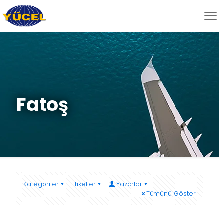
Fatoş
Kategoriler
Etiketler
Yazarlar
Tümünü Göster