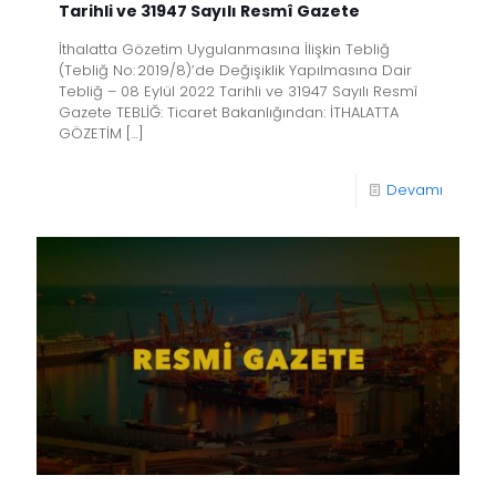
Tarihli ve 31947 Sayılı Resmî Gazete
İthalatta Gözetim Uygulanmasına İlişkin Tebliğ
(Tebliğ No: 2019/8)’de Değişiklik Yapılmasına Dair
Tebliğ – 08 Eylül 2022 Tarihli ve 31947 Sayılı Resmî
Gazete TEBLİĞ: Ticaret Bakanlığından: İTHALATTA
GÖZETİM
[…]
Devamı