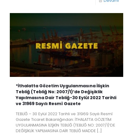
Devamı
*İthalatta Gözetim Uygulanmasına İlişkin
Tebliğ (Tebliğ No: 2007/1)’de Değişiklik
Yapılmasına Dair Tebliğ-30 Eylül 2022 Tarihli
ve 31969 Sayılı Resmî Gazete
TEBLİĞ – 30 Eylül 2022 Tarihli ve 31969 Sayılı Resmî
Gazete Ticaret Bakanlığından: İTHALATTA GÖZETİM
UYGULANMASINA İLİŞKİN TEBLİĞ (TEBLİĞ NO: 2007/1)’DE
DEĞİŞİKLİK YAPILMASINA DAİR TEBLİĞ MADDE
[…]