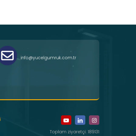
info@yucelgumruk.com.tr
i
Toplam ziyaretçi: 189131