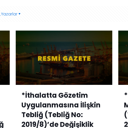
Yazarlar
*İthalatta Gözetim
*
Uygulanmasına İlişkin
M
Tebliğ (Tebliğ No:
(
ğ
2019/8)’de Değişiklik
2