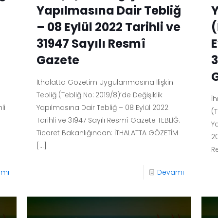
Yapılmasına Dair Tebliğ
Y
– 08 Eylül 2022 Tarihli ve
(
31947 Sayılı Resmî
E
Gazete
3
İthalatta Gözetim Uygulanmasına İlişkin
Tebliğ (Tebliğ No: 2019/8)’de Değişiklik
İh
li
Yapılmasına Dair Tebliğ – 08 Eylül 2022
(T
Tarihli ve 31947 Sayılı Resmî Gazete TEBLİĞ:
Y
Ticaret Bakanlığından: İTHALATTA GÖZETİM
20
[…]
R
amı
Devamı