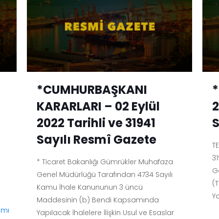
*CUMHURBAŞKANI
*
KARARLARI – 02 Eylül
2
2022 Tarihli ve 31941
S
Sayılı Resmî Gazete
TE
3
* Ticaret Bakanlığı Gümrükler Muhafaza
G
Genel Müdürlüğü Tarafından 4734 Sayılı
(T
Kamu İhale Kanununun 3 üncü
Ya
Maddesinin (b) Bendi Kapsamında
amı
Yapılacak İhalelere İlişkin Usul ve Esaslar