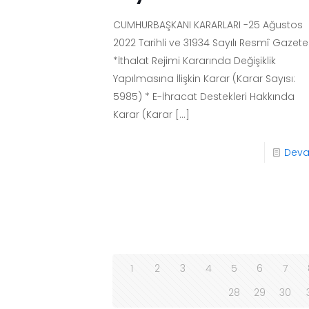
CUMHURBAŞKANI KARARLARI -25 Ağustos
2022 Tarihli ve 31934 Sayılı Resmî Gazete
*İthalat Rejimi Kararında Değişiklik
Yapılmasına İlişkin Karar (Karar Sayısı:
5985) * E-İhracat Destekleri Hakkında
Karar (Karar
[…]
Dev
1
2
3
4
5
6
7
28
29
30