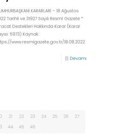
UMHURBAŞKANI KARARLARI – 18 Ağustos
22 Tarihli ve 31927 Sayılı Resmî Gazete *
hracat Destekleri Hakkında Karar (Karar
ayısı: 5973) Kaynak:
ttps://www.resmigazete.gov.tr/18.08.2022
Devamı
0
21
22
23
24
25
26
27
3
44
45
46