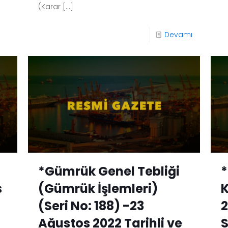
(Karar
[…]
Devamı
*Gümrük Genel Tebliği
s
(Gümrük İşlemleri)
K
(Seri No: 188) -23
2
Ağustos 2022 Tarihli ve
S