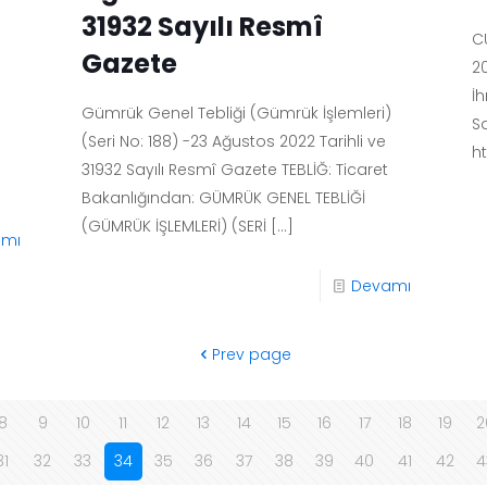
31932 Sayılı Resmî
C
Gazete
20
İ
Gümrük Genel Tebliği (Gümrük İşlemleri)
S
(Seri No: 188) -23 Ağustos 2022 Tarihli ve
h
31932 Sayılı Resmî Gazete TEBLİĞ: Ticaret
Bakanlığından: GÜMRÜK GENEL TEBLİĞİ
(GÜMRÜK İŞLEMLERİ) (SERİ
[…]
amı
Devamı
Prev page
8
9
10
11
12
13
14
15
16
17
18
19
2
31
32
33
34
35
36
37
38
39
40
41
42
4