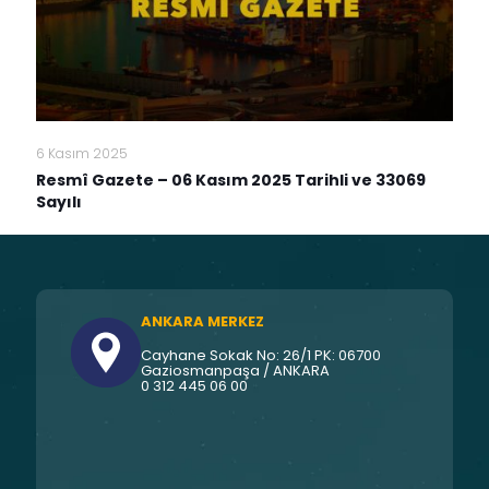
6 Kasım 2025
Resmî Gazete – 06 Kasım 2025 Tarihli ve 33069
Sayılı
ANKARA MERKEZ
Cayhane Sokak No: 26/1 PK: 06700
Gaziosmanpaşa / ANKARA
0 312 445 06 00