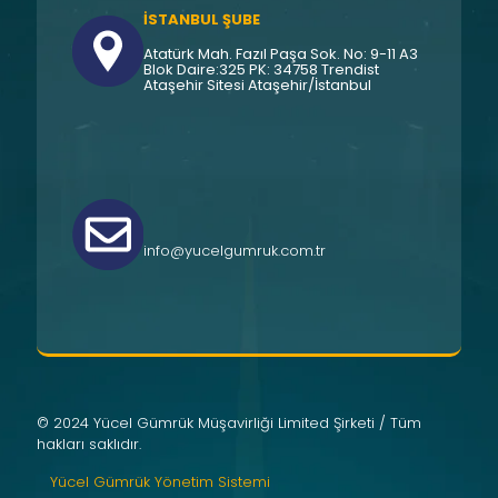
İSTANBUL ŞUBE
Atatürk Mah. Fazıl Paşa Sok. No: 9-11 A3
Blok Daire:325 PK: 34758 Trendist
Ataşehir Sitesi Ataşehir/İstanbul
info@yucelgumruk.com.tr
© 2024 Yücel Gümrük Müşavirliği Limited Şirketi / Tüm
hakları saklıdır.
Yücel Gümrük Yönetim Sistemi