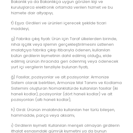
Bakanlık ya da Bakanlıkça uygun görülen kişi ve
kuruluşlarca elektronik ortamda verilen hizmet ve bu
hizmete dair altyapıyı,
f) Eşya: Girdileri ve ürünleri içerecek şekilde ticari
maddeyi,
g) Fabrika çıkış fiyatı: Ürün için Taraf ülkelerden birinde,
nihai işçilik veya işlemin gerçekleştirilmesini üstlenen
imalatçıya fabrika çıkışı itibarıyla ödenen, kullanılan
bütün girdilerin kıymetinin dahil edilmiş olduğu, elde
edilmiş ürünün ihracında geri ödenmiş veya ödenecek
yurt içi vergilerin tenziliyle bulunan fiyatı,
ğ) Fasıllar, pozisyonlar ve alt pozisyonlar: Armonize
Sistem olarak belirtilen, Armonize Mal Tanımı ve Kodlama
Sistemini oluşturan Nomanklatürde kullanılan fasıllar (iki
haneli kodlar), pozisyonlar (dört haneli kodlar) ve alt
pozisyonları (altı haneli kodlar),
h) Girdi: Ürünün imalatında kullanılan her türlü bileşen,
hammadde, parça veya aksamı,
ı) Girdilerin kıymeti: Kullanılan menşeli olmayan girdilerin
ithalat esnasındaki gümrük kıymetini ya da bunun