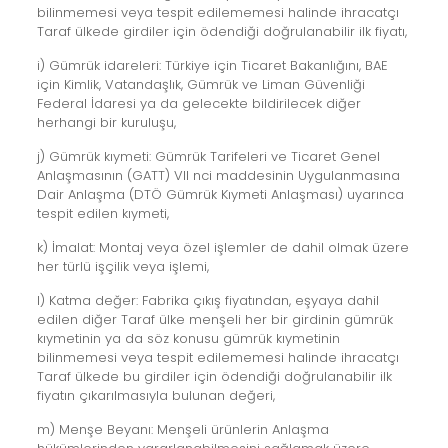
bilinmemesi veya tespit edilememesi halinde ihracatçı
Taraf ülkede girdiler için ödendiği doğrulanabilir ilk fiyatı,
i) Gümrük idareleri: Türkiye için Ticaret Bakanlığını, BAE
için Kimlik, Vatandaşlık, Gümrük ve Liman Güvenliği
Federal İdaresi ya da gelecekte bildirilecek diğer
herhangi bir kuruluşu,
j) Gümrük kıymeti: Gümrük Tarifeleri ve Ticaret Genel
Anlaşmasının (GATT) VII nci maddesinin Uygulanmasına
Dair Anlaşma (DTÖ Gümrük Kıymeti Anlaşması) uyarınca
tespit edilen kıymeti,
k) İmalat: Montaj veya özel işlemler de dahil olmak üzere
her türlü işçilik veya işlemi,
l) Katma değer: Fabrika çıkış fiyatından, eşyaya dahil
edilen diğer Taraf ülke menşeli her bir girdinin gümrük
kıymetinin ya da söz konusu gümrük kıymetinin
bilinmemesi veya tespit edilememesi halinde ihracatçı
Taraf ülkede bu girdiler için ödendiği doğrulanabilir ilk
fiyatın çıkarılmasıyla bulunan değeri,
m) Menşe Beyanı: Menşeli ürünlerin Anlaşma