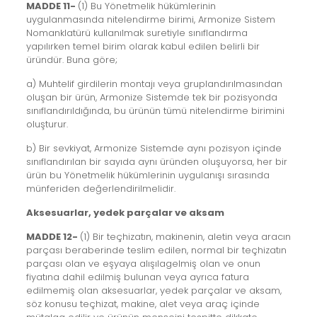
MADDE 11-
(1) Bu Yönetmelik hükümlerinin
uygulanmasında nitelendirme birimi, Armonize Sistem
Nomanklatürü kullanılmak suretiyle sınıflandırma
yapılırken temel birim olarak kabul edilen belirli bir
üründür. Buna göre;
a) Muhtelif girdilerin montajı veya gruplandırılmasından
oluşan bir ürün, Armonize Sistemde tek bir pozisyonda
sınıflandırıldığında, bu ürünün tümü nitelendirme birimini
oluşturur.
b) Bir sevkiyat, Armonize Sistemde aynı pozisyon içinde
sınıflandırılan bir sayıda aynı üründen oluşuyorsa, her bir
ürün bu Yönetmelik hükümlerinin uygulanışı sırasında
münferiden değerlendirilmelidir.
Aksesuarlar, yedek parçalar ve aksam
MADDE 12-
(1) Bir teçhizatın, makinenin, aletin veya aracın
parçası beraberinde teslim edilen, normal bir teçhizatın
parçası olan ve eşyaya alışılagelmiş olan ve onun
fiyatına dahil edilmiş bulunan veya ayrıca fatura
edilmemiş olan aksesuarlar, yedek parçalar ve aksam,
söz konusu teçhizat, makine, alet veya araç içinde