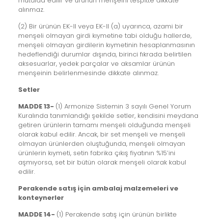
mütalaa edilir ve ürünün menşeini tespitte dikkate
alınmaz.
(2) Bir ürünün EK-II veya EK-II (a) uyarınca, azami bir
menşeli olmayan girdi kıymetine tabi olduğu hallerde,
menşeli olmayan girdilerin kıymetinin hesaplanmasının
hedeflendiği durumlar dışında, birinci fıkrada belirtilen
aksesuarlar, yedek parçalar ve aksamlar ürünün
menşeinin belirlenmesinde dikkate alınmaz.
Setler
MADDE 13-
(1) Armonize Sistemin 3 sayılı Genel Yorum
Kuralında tanımlandığı şekilde setler, kendisini meydana
getiren ürünlerin tamamı menşeli olduğunda menşeli
olarak kabul edilir. Ancak, bir set menşeli ve menşeli
olmayan ürünlerden oluştuğunda, menşeli olmayan
ürünlerin kıymeti, setin fabrika çıkış fiyatının %15’ini
aşmıyorsa, set bir bütün olarak menşeli olarak kabul
edilir.
Perakende satış için ambalaj malzemeleri ve
konteynerler
MADDE 14-
(1) Perakende satış için ürünün birlikte