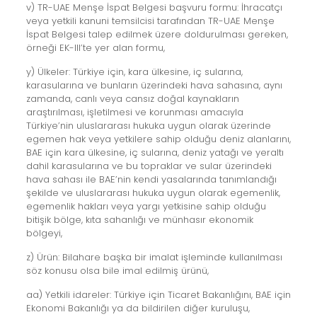
v) TR-UAE Menşe İspat Belgesi başvuru formu: İhracatçı
veya yetkili kanuni temsilcisi tarafından TR-UAE Menşe
İspat Belgesi talep edilmek üzere doldurulması gereken,
örneği EK-III’te yer alan formu,
y) Ülkeler: Türkiye için, kara ülkesine, iç sularına,
karasularına ve bunların üzerindeki hava sahasına, aynı
zamanda, canlı veya cansız doğal kaynakların
araştırılması, işletilmesi ve korunması amacıyla
Türkiye’nin uluslararası hukuka uygun olarak üzerinde
egemen hak veya yetkilere sahip olduğu deniz alanlarını,
BAE için kara ülkesine, iç sularına, deniz yatağı ve yeraltı
dahil karasularına ve bu topraklar ve sular üzerindeki
hava sahası ile BAE’nin kendi yasalarında tanımlandığı
şekilde ve uluslararası hukuka uygun olarak egemenlik,
egemenlik hakları veya yargı yetkisine sahip olduğu
bitişik bölge, kıta sahanlığı ve münhasır ekonomik
bölgeyi,
z) Ürün: Bilahare başka bir imalat işleminde kullanılması
söz konusu olsa bile imal edilmiş ürünü,
aa) Yetkili idareler: Türkiye için Ticaret Bakanlığını, BAE için
Ekonomi Bakanlığı ya da bildirilen diğer kuruluşu,