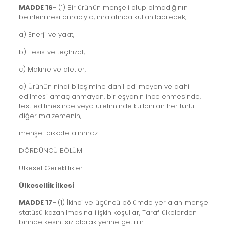
MADDE 16-
(1) Bir ürünün menşeli olup olmadığının
belirlenmesi amacıyla, imalatında kullanılabilecek;
a) Enerji ve yakıt,
b) Tesis ve teçhizat,
c) Makine ve aletler,
ç) Ürünün nihai bileşimine dahil edilmeyen ve dahil
edilmesi amaçlanmayan, bir eşyanın incelenmesinde,
test edilmesinde veya üretiminde kullanılan her türlü
diğer malzemenin,
menşei dikkate alınmaz.
DÖRDÜNCÜ BÖLÜM
Ülkesel Gereklilikler
Ülkesellik ilkesi
MADDE 17-
(1) İkinci ve üçüncü bölümde yer alan menşe
statüsü kazanılmasına ilişkin koşullar, Taraf ülkelerden
birinde kesintisiz olarak yerine getirilir.