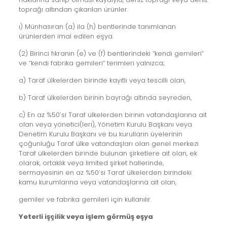
toprağı altından çıkarılan ürünler.
ı) Münhasıran (a) ila (h) bentlerinde tanımlanan
ürünlerden imal edilen eşya.
(2) Birinci fıkranın (e) ve (f) bentlerindeki “kendi gemileri”
ve “kendi fabrika gemileri” terimleri yalnızca;
a) Taraf ülkelerden birinde kayıtlı veya tescilli olan,
b) Taraf ülkelerden birinin bayrağı altında seyreden,
c) En az %50’si Taraf ülkelerden birinin vatandaşlarına ait
olan veya yönetici(leri), Yönetim Kurulu Başkanı veya
Denetim Kurulu Başkanı ve bu kurulların üyelerinin
çoğunluğu Taraf ülke vatandaşları olan genel merkezi
Taraf ülkelerden birinde bulunan şirketlere ait olan, ek
olarak, ortaklık veya limited şirket hallerinde,
sermayesinin en az %50’si Taraf ülkelerden birindeki
kamu kurumlarına veya vatandaşlarına ait olan,
gemiler ve fabrika gemileri için kullanılır.
Yeterli işçilik veya işlem görmüş eşya