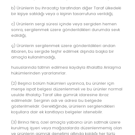
b) Ürünlerin bu ihracatçı tarafından diğer Taraf ülkedeki
bir kişiye satıldığı veya o kişinin tasarrufuna verildiği,
c) Ürünlerin sergi süresi içinde veya sergiden hemen
sonra, sergilenmek üzere gönderildikleri durumda sevk
edildiği,
ç) Ürünlerin sergilenmek üzere gönderildikleri andan
itibaren, bu sergide teşhir edilmek dışında başka bir
amaçla kullanılmadığı,
hususlarında tatmin edilmesi kaydıyla ithalatta Anlaşma
hükümlerinden yararlanırlar.
(2) Beşinci bölüm hükümleri uyarınca, bu ürünler için
menşe ispat belgesi düzenlenmeli ve bu ürünler normal
usulde ithalatçı Taraf ülke gümrük idaresine ibraz
edilmelidir. Serginin adı ve adresi bu belgede
gösterilmelidir. Gerektiğinde, ürünlerin sergilendikleri
koşullara dair ek kanıtlayıcı belgeler istenebilir.
(3) Birinci fıkra, özel amaçla yabancı ürün satmak üzere
kurulmuş işyeri veya mağazalarda düzenlenmemiş olan
ve ürünlerin gümrük denetimi altında kaldığı her türlü