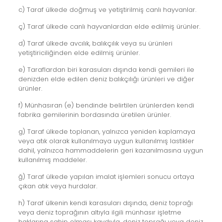
c) Taraf ülkede doğmuş ve yetiştirilmiş canlı hayvanlar.
ç) Taraf ülkede canlı hayvanlardan elde edilmiş ürünler.
d) Taraf ülkede avcılık, balıkçılık veya su ürünleri
yetiştiriciliğinden elde edilmiş ürünler.
e) Taraflardan biri karasuları dışında kendi gemileri ile
denizden elde edilen deniz balıkçılığı ürünleri ve diğer
ürünler.
f) Münhasıran (e) bendinde belirtilen ürünlerden kendi
fabrika gemilerinin bordasında üretilen ürünler.
g) Taraf ülkede toplanan, yalnızca yeniden kaplamaya
veya atık olarak kullanılmaya uygun kullanılmış lastikler
dahil, yalnızca hammaddelerin geri kazanılmasına uygun
kullanılmış maddeler.
ğ) Taraf ülkede yapılan imalat işlemleri sonucu ortaya
çıkan atık veya hurdalar.
h) Taraf ülkenin kendi karasuları dışında, deniz toprağı
veya deniz toprağının altıyla ilgili münhasır işletme
haklarına sahip olması kaydıyla, deniz toprağı veya deniz