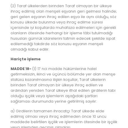
(2) Taraf ülkelerden birinden Taraf olmayan bir ülkeye
ihraç edilmiş olan menşeli eşyanın geri gelmesi halinde;
geri gelen eşyanın ihraç edilen eşya ile aynı olduğu, söz
konusu ülkede bulunma veya ihraç edilme süresi
içerisinde iyi koşullarda muhafaza edilmeleri için gerekli
olanların ötesinde herhangi bir işleme tâbi tutulmadığı
hususları gümrük idarelerini tatmin edecek şekilde ispat
edilemediği takdirde söz konusu eşyanın menşeli
olmadığı kabul edilir.
Hariçte işleme
MADDE 18-
(1) 17 nci madde hükümlerine halel
getirmeksizin, ikinci ve üçüncü bölümde yer alan menşe
statüsü kazanılmasına ilişkin koşullar, Taraf ülkelerin
birinden Taraf olmayan bir ülkeye ihraç edilen ve
ardından yeniden Taraf ülkeye ithal edilen girdilerin tabi
olduğu işçilik veya işlemlerin aşağıdaki şartları
sağlaması durumunda yerine getirilmiş sayılır:
a) Girdilerin tamamen ihracatçı Taraf ülkede elde
edilmiş olması veya ihraç edilmeden önce 10 uncu
maddede belirtilen işçilik ve işlemlerin ötesinde bir işçilik
veya işlemden geçmiş olmaları.