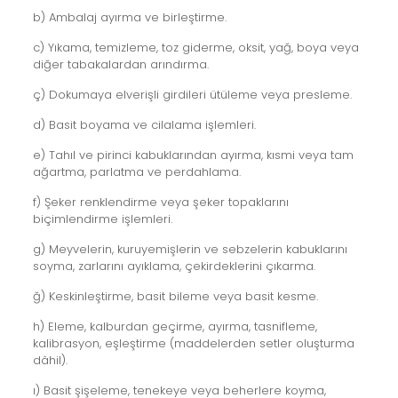
b) Ambalaj ayırma ve birleştirme.
c) Yıkama, temizleme, toz giderme, oksit, yağ, boya veya
diğer tabakalardan arındırma.
ç) Dokumaya elverişli girdileri ütüleme veya presleme.
d) Basit boyama ve cilalama işlemleri.
e) Tahıl ve pirinci kabuklarından ayırma, kısmi veya tam
ağartma, parlatma ve perdahlama.
f) Şeker renklendirme veya şeker topaklarını
biçimlendirme işlemleri.
g) Meyvelerin, kuruyemişlerin ve sebzelerin kabuklarını
soyma, zarlarını ayıklama, çekirdeklerini çıkarma.
ğ) Keskinleştirme, basit bileme veya basit kesme.
h) Eleme, kalburdan geçirme, ayırma, tasnifleme,
kalibrasyon, eşleştirme (maddelerden setler oluşturma
dâhil).
ı) Basit şişeleme, tenekeye veya beherlere koyma,