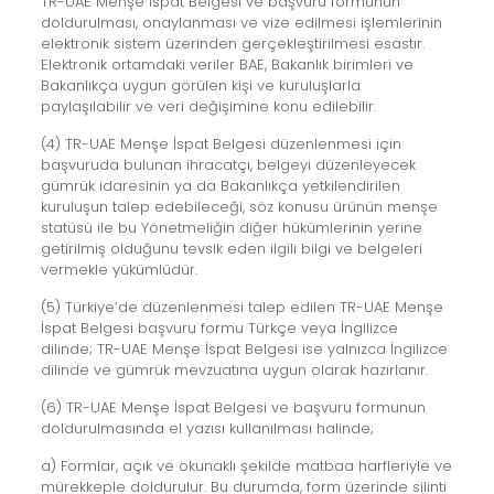
TR-UAE Menşe İspat Belgesi ve başvuru formunun
doldurulması, onaylanması ve vize edilmesi işlemlerinin
elektronik sistem üzerinden gerçekleştirilmesi esastır.
Elektronik ortamdaki veriler BAE, Bakanlık birimleri ve
Bakanlıkça uygun görülen kişi ve kuruluşlarla
paylaşılabilir ve veri değişimine konu edilebilir.
(4) TR-UAE Menşe İspat Belgesi düzenlenmesi için
başvuruda bulunan ihracatçı, belgeyi düzenleyecek
gümrük idaresinin ya da Bakanlıkça yetkilendirilen
kuruluşun talep edebileceği, söz konusu ürünün menşe
statüsü ile bu Yönetmeliğin diğer hükümlerinin yerine
getirilmiş olduğunu tevsik eden ilgili bilgi ve belgeleri
vermekle yükümlüdür.
(5) Türkiye’de düzenlenmesi talep edilen TR-UAE Menşe
İspat Belgesi başvuru formu Türkçe veya İngilizce
dilinde; TR-UAE Menşe İspat Belgesi ise yalnızca İngilizce
dilinde ve gümrük mevzuatına uygun olarak hazırlanır.
(6) TR-UAE Menşe İspat Belgesi ve başvuru formunun
doldurulmasında el yazısı kullanılması halinde;
a) Formlar, açık ve okunaklı şekilde matbaa harfleriyle ve
mürekkeple doldurulur. Bu durumda, form üzerinde silinti