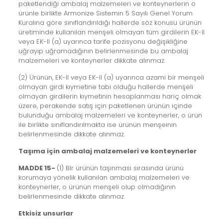
paketlendiği ambalaj malzemeleri ve konteynerlerin o
ürünle birlikte Armonize Sistemin 5 Sayılı Genel Yorum
Kuralına göre sınıflandırıldığı hallerde söz konusu ürünün
üretiminde kullanılan menşeli olmayan tüm girdilerin EK-II
veya EK-II (a) uyarınca tarife pozisyonu değişikliğine
uğrayıp uğramadığının belirlenmesinde bu ambalaj
malzemeleri ve konteynerler dikkate alınmaz.
(2) Ürünün, EK-II veya EK-II (a) uyarınca azami bir menşeli
olmayan girdi kıymetine tabi olduğu hallerde menşeli
olmayan girdilerin kıymetinin hesaplanması hariç olmak
üzere, perakende satış için paketlenen ürünün içinde
bulunduğu ambalaj malzemeleri ve konteynerler, o ürün
ile birlikte sınıflandırılmakta ise ürünün menşeinin
belirlenmesinde dikkate alınmaz.
Taşıma için ambalaj malzemeleri ve konteynerler
MADDE 15-
(1) Bir ürünün taşınması sırasında ürünü
korumaya yönelik kullanılan ambalaj malzemeleri ve
konteynerler, o ürünün menşeli olup olmadığının
belirlenmesinde dikkate alınmaz.
Etkisiz unsurlar