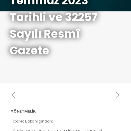
Temmuz 2023
Tarihli ve 32257
Sayılı Resmî
Gazete
YÖNETMELİK
Ticaret Bakanlığından: