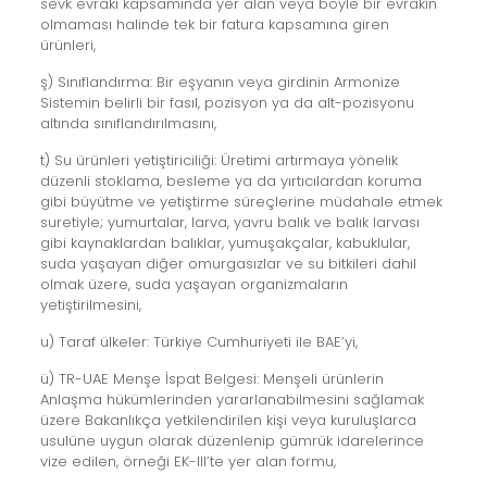
sevk evrakı kapsamında yer alan veya böyle bir evrakın
olmaması halinde tek bir fatura kapsamına giren
ürünleri,
ş) Sınıflandırma: Bir eşyanın veya girdinin Armonize
Sistemin belirli bir fasıl, pozisyon ya da alt-pozisyonu
altında sınıflandırılmasını,
t) Su ürünleri yetiştiriciliği: Üretimi artırmaya yönelik
düzenli stoklama, besleme ya da yırtıcılardan koruma
gibi büyütme ve yetiştirme süreçlerine müdahale etmek
suretiyle; yumurtalar, larva, yavru balık ve balık larvası
gibi kaynaklardan balıklar, yumuşakçalar, kabuklular,
suda yaşayan diğer omurgasızlar ve su bitkileri dahil
olmak üzere, suda yaşayan organizmaların
yetiştirilmesini,
u) Taraf ülkeler: Türkiye Cumhuriyeti ile BAE’yi,
ü) TR-UAE Menşe İspat Belgesi: Menşeli ürünlerin
Anlaşma hükümlerinden yararlanabilmesini sağlamak
üzere Bakanlıkça yetkilendirilen kişi veya kuruluşlarca
usulüne uygun olarak düzenlenip gümrük idarelerince
vize edilen, örneği EK-III’te yer alan formu,