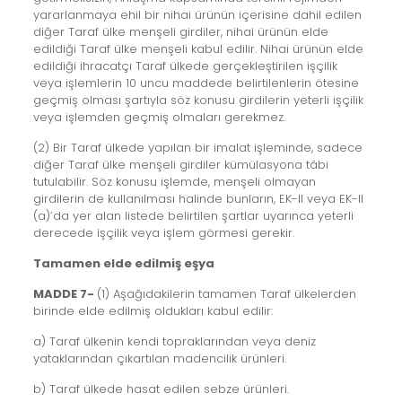
yararlanmaya ehil bir nihai ürünün içerisine dahil edilen
diğer Taraf ülke menşeli girdiler, nihai ürünün elde
edildiği Taraf ülke menşeli kabul edilir. Nihai ürünün elde
edildiği ihracatçı Taraf ülkede gerçekleştirilen işçilik
veya işlemlerin 10 uncu maddede belirtilenlerin ötesine
geçmiş olması şartıyla söz konusu girdilerin yeterli işçilik
veya işlemden geçmiş olmaları gerekmez.
(2) Bir Taraf ülkede yapılan bir imalat işleminde, sadece
diğer Taraf ülke menşeli girdiler kümülasyona tâbi
tutulabilir. Söz konusu işlemde, menşeli olmayan
girdilerin de kullanılması halinde bunların, EK-II veya EK-II
(a)’da yer alan listede belirtilen şartlar uyarınca yeterli
derecede işçilik veya işlem görmesi gerekir.
Tamamen elde edilmiş eşya
MADDE 7-
(1) Aşağıdakilerin tamamen Taraf ülkelerden
birinde elde edilmiş oldukları kabul edilir:
a) Taraf ülkenin kendi topraklarından veya deniz
yataklarından çıkartılan madencilik ürünleri.
b) Taraf ülkede hasat edilen sebze ürünleri.