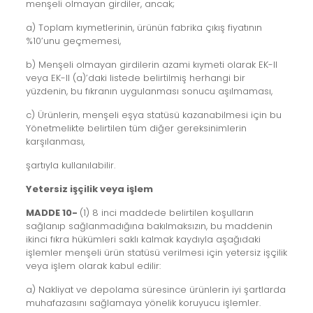
menşeli olmayan girdiler, ancak;
a) Toplam kıymetlerinin, ürünün fabrika çıkış fiyatının
%10’unu geçmemesi,
b) Menşeli olmayan girdilerin azami kıymeti olarak EK-II
veya EK-II (a)’daki listede belirtilmiş herhangi bir
yüzdenin, bu fıkranın uygulanması sonucu aşılmaması,
c) Ürünlerin, menşeli eşya statüsü kazanabilmesi için bu
Yönetmelikte belirtilen tüm diğer gereksinimlerin
karşılanması,
şartıyla kullanılabilir.
Yetersiz işçilik veya işlem
MADDE 10-
(1) 8 inci maddede belirtilen koşulların
sağlanıp sağlanmadığına bakılmaksızın, bu maddenin
ikinci fıkra hükümleri saklı kalmak kaydıyla aşağıdaki
işlemler menşeli ürün statüsü verilmesi için yetersiz işçilik
veya işlem olarak kabul edilir:
a) Nakliyat ve depolama süresince ürünlerin iyi şartlarda
muhafazasını sağlamaya yönelik koruyucu işlemler.