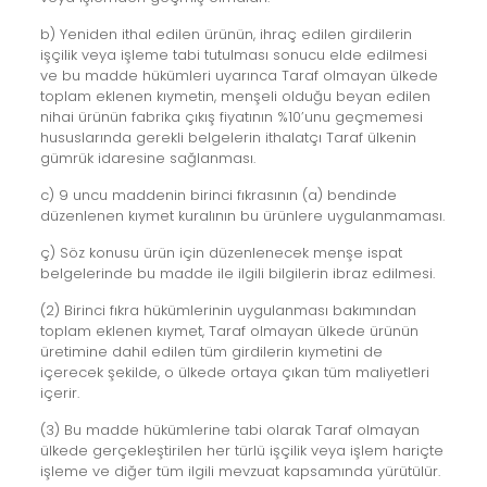
b) Yeniden ithal edilen ürünün, ihraç edilen girdilerin
işçilik veya işleme tabi tutulması sonucu elde edilmesi
ve bu madde hükümleri uyarınca Taraf olmayan ülkede
toplam eklenen kıymetin, menşeli olduğu beyan edilen
nihai ürünün fabrika çıkış fiyatının %10’unu geçmemesi
hususlarında gerekli belgelerin ithalatçı Taraf ülkenin
gümrük idaresine sağlanması.
c) 9 uncu maddenin birinci fıkrasının (a) bendinde
düzenlenen kıymet kuralının bu ürünlere uygulanmaması.
ç) Söz konusu ürün için düzenlenecek menşe ispat
belgelerinde bu madde ile ilgili bilgilerin ibraz edilmesi.
(2) Birinci fıkra hükümlerinin uygulanması bakımından
toplam eklenen kıymet, Taraf olmayan ülkede ürünün
üretimine dahil edilen tüm girdilerin kıymetini de
içerecek şekilde, o ülkede ortaya çıkan tüm maliyetleri
içerir.
(3) Bu madde hükümlerine tabi olarak Taraf olmayan
ülkede gerçekleştirilen her türlü işçilik veya işlem hariçte
işleme ve diğer tüm ilgili mevzuat kapsamında yürütülür.