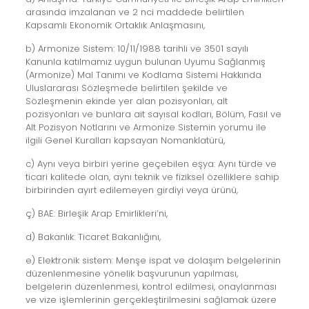
arasında imzalanan ve 2 nci maddede belirtilen
Kapsamlı Ekonomik Ortaklık Anlaşmasını,
b) Armonize Sistem: 10/11/1988 tarihli ve 3501 sayılı
Kanunla katılmamız uygun bulunan Uyumu Sağlanmış
(Armonize) Mal Tanımı ve Kodlama Sistemi Hakkında
Uluslararası Sözleşmede belirtilen şekilde ve
Sözleşmenin ekinde yer alan pozisyonları, alt
pozisyonları ve bunlara ait sayısal kodları, Bölüm, Fasıl ve
Alt Pozisyon Notlarını ve Armonize Sistemin yorumu ile
ilgili Genel Kuralları kapsayan Nomanklatürü,
c) Aynı veya birbiri yerine geçebilen eşya: Aynı türde ve
ticari kalitede olan, aynı teknik ve fiziksel özelliklere sahip
birbirinden ayırt edilemeyen girdiyi veya ürünü,
ç) BAE: Birleşik Arap Emirlikleri’ni,
d) Bakanlık: Ticaret Bakanlığını,
e) Elektronik sistem: Menşe ispat ve dolaşım belgelerinin
düzenlenmesine yönelik başvurunun yapılması,
belgelerin düzenlenmesi, kontrol edilmesi, onaylanması
ve vize işlemlerinin gerçekleştirilmesini sağlamak üzere