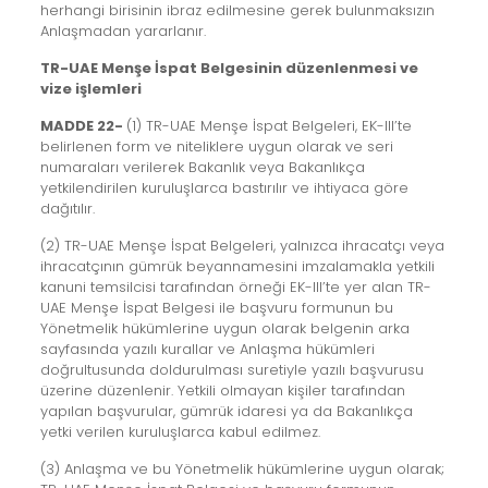
herhangi birisinin ibraz edilmesine gerek bulunmaksızın
Anlaşmadan yararlanır.
TR-UAE Menşe İspat Belgesinin düzenlenmesi ve
vize işlemleri
MADDE 22-
(1) TR-UAE Menşe İspat Belgeleri, EK-III’te
belirlenen form ve niteliklere uygun olarak ve seri
numaraları verilerek Bakanlık veya Bakanlıkça
yetkilendirilen kuruluşlarca bastırılır ve ihtiyaca göre
dağıtılır.
(2) TR-UAE Menşe İspat Belgeleri, yalnızca ihracatçı veya
ihracatçının gümrük beyannamesini imzalamakla yetkili
kanuni temsilcisi tarafından örneği EK-III’te yer alan TR-
UAE Menşe İspat Belgesi ile başvuru formunun bu
Yönetmelik hükümlerine uygun olarak belgenin arka
sayfasında yazılı kurallar ve Anlaşma hükümleri
doğrultusunda doldurulması suretiyle yazılı başvurusu
üzerine düzenlenir. Yetkili olmayan kişiler tarafından
yapılan başvurular, gümrük idaresi ya da Bakanlıkça
yetki verilen kuruluşlarca kabul edilmez.
(3) Anlaşma ve bu Yönetmelik hükümlerine uygun olarak;