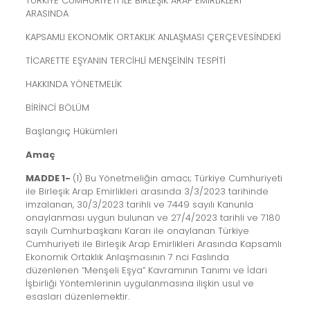
TÜRKİYE CUMHURİYETİ İLE BİRLEŞİK ARAP EMİRLİKLERİ
ARASINDA
KAPSAMLI EKONOMİK ORTAKLIK ANLAŞMASI ÇERÇEVESİNDEKİ
TİCARETTE EŞYANIN TERCİHLİ MENŞEİNİN TESPİTİ
HAKKINDA YÖNETMELİK
BİRİNCİ BÖLÜM
Başlangıç Hükümleri
Amaç
MADDE 1-
(1) Bu Yönetmeliğin amacı; Türkiye Cumhuriyeti
ile Birleşik Arap Emirlikleri arasında 3/3/2023 tarihinde
imzalanan, 30/3/2023 tarihli ve 7449 sayılı Kanunla
onaylanması uygun bulunan ve 27/4/2023 tarihli ve 7180
sayılı Cumhurbaşkanı Kararı ile onaylanan Türkiye
Cumhuriyeti ile Birleşik Arap Emirlikleri Arasında Kapsamlı
Ekonomik Ortaklık Anlaşmasının 7 nci Faslında
düzenlenen “Menşeli Eşya” Kavramının Tanımı ve İdari
İşbirliği Yöntemlerinin uygulanmasına ilişkin usul ve
esasları düzenlemektir.