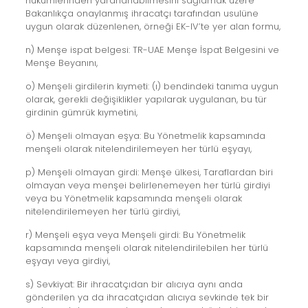
hükümlerinden yararlanabilmesini sağlamak üzere
Bakanlıkça onaylanmış ihracatçı tarafından usulüne
uygun olarak düzenlenen, örneği EK-IV’te yer alan formu,
n) Menşe ispat belgesi: TR-UAE Menşe İspat Belgesini ve
Menşe Beyanını,
o) Menşeli girdilerin kıymeti: (ı) bendindeki tanıma uygun
olarak, gerekli değişiklikler yapılarak uygulanan, bu tür
girdinin gümrük kıymetini,
ö) Menşeli olmayan eşya: Bu Yönetmelik kapsamında
menşeli olarak nitelendirilemeyen her türlü eşyayı,
p) Menşeli olmayan girdi: Menşe ülkesi, Taraflardan biri
olmayan veya menşei belirlenemeyen her türlü girdiyi
veya bu Yönetmelik kapsamında menşeli olarak
nitelendirilemeyen her türlü girdiyi,
r) Menşeli eşya veya Menşeli girdi: Bu Yönetmelik
kapsamında menşeli olarak nitelendirilebilen her türlü
eşyayı veya girdiyi,
s) Sevkiyat: Bir ihracatçıdan bir alıcıya aynı anda
gönderilen ya da ihracatçıdan alıcıya sevkinde tek bir