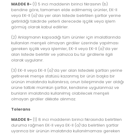
MADDE 8-
(1) 5 inci maddenin birinci fıkrasının (b)
bendine göre, tamamen elde edilmemiş ürünler, EK-II
veya EK-II (a)’da yer alan listede belirtilen şartlar yerine
getirildiği takdirde yeterli derecede işçilik veya işlem
görmüş olarak kabul edilirler.
(2) Anlaşmanın kapsadığı tüm ürünler için imalatlarında
kullanılan menşeli olmayan girdiler üzerinde yapılması
gereken işçilik veya işlemler, EK-II veya EK-II (a)’da yer
alan listede belirtilir ve yalnızca bu tür girdilerle ilgili
olarak uygulanır.
(3) EK-II veya EK-II (a)’da yer alan listedeki şartları yerine
getirerek menşe statüsü kazanmış bir ürün başka bir
ürünün imalatında kullanılırsa, onun bileşiminde yer aldığı
ürüne tatbiki mümkün şartlar, kendisine uygulanmaz ve
bunların imalatında kullanılmış olabilecek menşeli
olmayan girdiler dikkate alınmaz.
Tolerans
MADDE 9-
(1) 8 inci maddenin birinci fıkrasında belirtilen
duruma rağmen EK-II veya EK-II (a)’da belirtilen şartlar
uyarınca bir ürünün imalatında kullanılmaması gereken