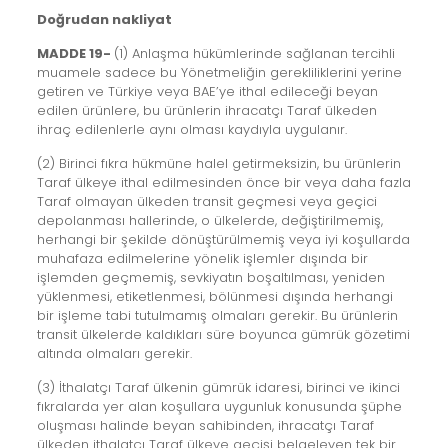
Doğrudan nakliyat
MADDE 19-
(1) Anlaşma hükümlerinde sağlanan tercihli
muamele sadece bu Yönetmeliğin gerekliliklerini yerine
getiren ve Türkiye veya BAE’ye ithal edileceği beyan
edilen ürünlere, bu ürünlerin ihracatçı Taraf ülkeden
ihraç edilenlerle aynı olması kaydıyla uygulanır.
(2) Birinci fıkra hükmüne halel getirmeksizin, bu ürünlerin
Taraf ülkeye ithal edilmesinden önce bir veya daha fazla
Taraf olmayan ülkeden transit geçmesi veya geçici
depolanması hallerinde, o ülkelerde, değiştirilmemiş,
herhangi bir şekilde dönüştürülmemiş veya iyi koşullarda
muhafaza edilmelerine yönelik işlemler dışında bir
işlemden geçmemiş, sevkiyatın boşaltılması, yeniden
yüklenmesi, etiketlenmesi, bölünmesi dışında herhangi
bir işleme tabi tutulmamış olmaları gerekir. Bu ürünlerin
transit ülkelerde kaldıkları süre boyunca gümrük gözetimi
altında olmaları gerekir.
(3) İthalatçı Taraf ülkenin gümrük idaresi, birinci ve ikinci
fıkralarda yer alan koşullara uygunluk konusunda şüphe
oluşması halinde beyan sahibinden, ihracatçı Taraf
ülkeden ithalatçı Taraf ülkeye geçişi belgeleyen tek bir