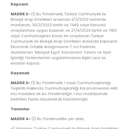
Kapsam
MADDE 2-
(1) Bu Yönetmelik, Türkiye Cumhuriyeti ile
Birleşik Arap Emirlikleri arasında 3/3/2023 tarihinde
imzalanan, 30/3/2023 tarihli ve 7449 sayılı Kanunla
onaylanması uygun bulunan ve 27/4/2023 tarihli ve 7180
sayılı Cumhurbaşkanı Kararı ile onaylanan Türkiye
Cumhuriyeti ile Birleşik Arap Emirlikleri Arasında Kapsamlı
Ekonomik Ortaklık Anlaşmasının 7 nci Faslında
düzenlenen “Menşeli Eşya” Kavramının Tanımı ve İdari
İşbirliği Yöntemlerinin uygulanmasına ilişkin usul ve
esasları kapsar.
Dayanak
MADDE 3-
(1) Bu Yönetmelik, 1 sayılı Cumhurbaşkanlığı
Teşkilatı Hakkında Cumhurbaşkanlığı Kararnamesinin 448
inci maddesi ile bu Yönetmeliğin 1 inci maddesinde
belirtilen Fasıla dayanılarak hazırlanmıştır.
Tanımlar
MADDE 4-
(1) Bu Yönetmelikte yer alan;
a) Anlaşma: Türkiye Cumhuriyeti ile Birleşik Arap Emirlikleri