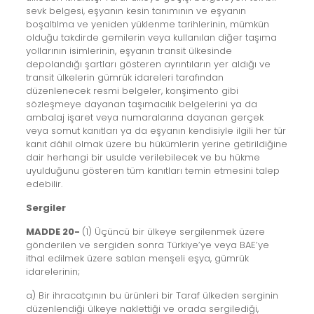
sevk belgesi, eşyanın kesin tanımının ve eşyanın
boşaltılma ve yeniden yüklenme tarihlerinin, mümkün
olduğu takdirde gemilerin veya kullanılan diğer taşıma
yollarının isimlerinin, eşyanın transit ülkesinde
depolandığı şartları gösteren ayrıntıların yer aldığı ve
transit ülkelerin gümrük idareleri tarafından
düzenlenecek resmi belgeler, konşimento gibi
sözleşmeye dayanan taşımacılık belgelerini ya da
ambalaj işaret veya numaralarına dayanan gerçek
veya somut kanıtları ya da eşyanın kendisiyle ilgili her tür
kanıt dâhil olmak üzere bu hükümlerin yerine getirildiğine
dair herhangi bir usulde verilebilecek ve bu hükme
uyulduğunu gösteren tüm kanıtları temin etmesini talep
edebilir.
Sergiler
MADDE 20-
(1) Üçüncü bir ülkeye sergilenmek üzere
gönderilen ve sergiden sonra Türkiye’ye veya BAE’ye
ithal edilmek üzere satılan menşeli eşya, gümrük
idarelerinin;
a) Bir ihracatçının bu ürünleri bir Taraf ülkeden serginin
düzenlendiği ülkeye naklettiği ve orada sergilediği,