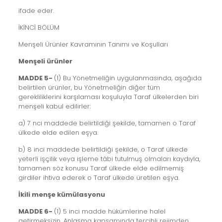
ifade eder.
İKİNCİ BÖLÜM
Menşeli Ürünler Kavramının Tanımı ve Koşulları
Menşeli ürünler
MADDE 5-
(1) Bu Yönetmeliğin uygulanmasında, aşağıda
belirtilen ürünler, bu Yönetmeliğin diğer tüm
gerekliliklerini karşılaması koşuluyla Taraf ülkelerden biri
menşeli kabul edilirler:
a) 7 nci maddede belirtildiği şekilde, tamamen o Taraf
ülkede elde edilen eşya.
b) 8 inci maddede belirtildiği şekilde, o Taraf ülkede
yeterli işçilik veya işleme tâbi tutulmuş olmaları kaydıyla,
tamamen söz konusu Taraf ülkede elde edilmemiş
girdiler ihtiva ederek o Taraf ülkede üretilen eşya.
İkili menşe kümülasyonu
MADDE 6-
(1) 5 inci madde hükümlerine halel
getirmeksizin, Anlaşma kapsamında tercihli rejimden