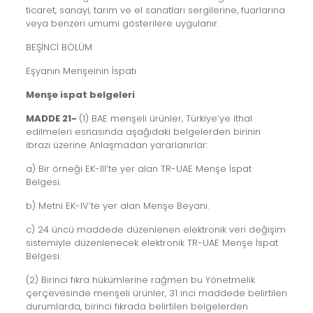
ticaret, sanayi, tarım ve el sanatları sergilerine, fuarlarına
veya benzeri umumi gösterilere uygulanır.
BEŞİNCİ BÖLÜM
Eşyanın Menşeinin İspatı
Menşe ispat belgeleri
MADDE 21-
(1) BAE menşeli ürünler, Türkiye’ye ithal
edilmeleri esnasında aşağıdaki belgelerden birinin
ibrazı üzerine Anlaşmadan yararlanırlar:
a) Bir örneği EK-III’te yer alan TR-UAE Menşe İspat
Belgesi.
b) Metni EK-IV’te yer alan Menşe Beyanı.
c) 24 üncü maddede düzenlenen elektronik veri değişim
sistemiyle düzenlenecek elektronik TR-UAE Menşe İspat
Belgesi.
(2) Birinci fıkra hükümlerine rağmen bu Yönetmelik
çerçevesinde menşeli ürünler, 31 inci maddede belirtilen
durumlarda, birinci fıkrada belirtilen belgelerden