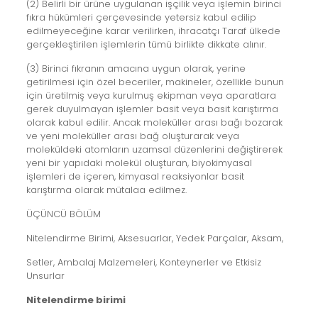
(2) Belirli bir ürüne uygulanan işçilik veya işlemin birinci
fıkra hükümleri çerçevesinde yetersiz kabul edilip
edilmeyeceğine karar verilirken, ihracatçı Taraf ülkede
gerçekleştirilen işlemlerin tümü birlikte dikkate alınır.
(3) Birinci fıkranın amacına uygun olarak, yerine
getirilmesi için özel beceriler, makineler, özellikle bunun
için üretilmiş veya kurulmuş ekipman veya aparatlara
gerek duyulmayan işlemler basit veya basit karıştırma
olarak kabul edilir. Ancak moleküller arası bağı bozarak
ve yeni moleküller arası bağ oluşturarak veya
moleküldeki atomların uzamsal düzenlerini değiştirerek
yeni bir yapıdaki molekül oluşturan, biyokimyasal
işlemleri de içeren, kimyasal reaksiyonlar basit
karıştırma olarak mütalaa edilmez.
ÜÇÜNCÜ BÖLÜM
Nitelendirme Birimi, Aksesuarlar, Yedek Parçalar, Aksam,
Setler, Ambalaj Malzemeleri, Konteynerler ve Etkisiz
Unsurlar
Nitelendirme birimi