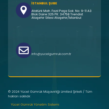
İSTANBUL ŞUBE
Atatürk Mah. Fazıl Paşa Sok. No: 9-11 A3
Blok Daire:325 PK: 34758 Trendist
Ataşehir Sitesi Ataşehir/İstanbul
info@yucelgumruk.com.tr
© 2024 Yücel Gümrük Müşavirliği Limited Şirketi / Tüm
hakları saklıdır.
Yücel Gümrük Yönetim Sistemi