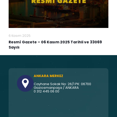
6 Kasım 2025
Resmî Gazete – 06 Kasım 2025 Tarihli ve 33069
Sayılı
ANKARA MERKEZ
Cayhane Sokak No: 26/1 PK: 06700
Gaziosmanpaşa / ANKARA
0 312 445 06 00