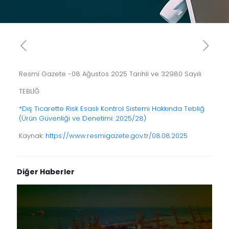
Resmî Gazete -08 Ağustos 2025 Tarihli ve 32980 Sayılı
TEBLİĞ
*Dış Ticarette Risk Esaslı Kontrol Sistemi Hakkında Tebliğ
(Ürün Güvenliği ve Denetimi: 2025/28)
Kaynak:
https://www.resmigazete.gov.tr/08.08.2025
Diğer Haberler