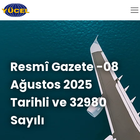
Resmî Gazete -08
Ağustos 2025
Tarihli ve 32980
Sayılı