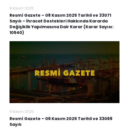
8 Kasım 2025
Resmî Gazete – 08 Kasım 2025 Tarihli ve 33071
Sayılı – İhracat Destekleri Hakkında Kararda
Değişiklik Yapılmasına Dair Karar (Karar Sayısı:
10540)
6 Kasım 2025
Resmî Gazete – 06 Kasım 2025 Tarihli ve 33069
Sayılı